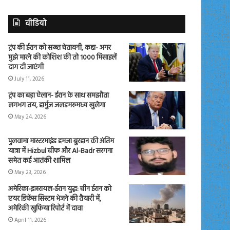
वीडियो
ट्रंप की ईरान को सख्त चेतावनी, कहा- अगर
मुझे मारने की कोशिश की तो 1000 मिसाइलें
दाग दी जाएंगी
July 11, 2026
ट्रंप का बड़ा ऐलान- ईरान के साथ समझौता
लगभग तय, हार्मुज जलडमरूमध्य खुलेगा
May 24, 2026
पुलवामा मास्टरमाइंड हमजा बुरहान की अंतिम
यात्रा में Hizbul चीफ और Al-Badr सरगना
समेत कई आतंकी शामिल
May 23, 2026
अमेरिका-इजरायल-ईरान युद्ध: चीन ईरान को
एयर डिफेंस सिस्टम भेजने की तैयारी में,
अमेरिकी खुफिया रिपोर्ट में दावा
April 11, 2026