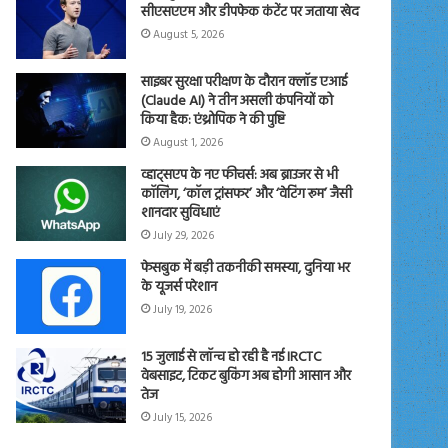
सीएसएएम और डीपफेक कंटेंट पर जताया खेद
August 5, 2026
साइबर सुरक्षा परीक्षण के दौरान क्लॉड एआई
(Claude AI) ने तीन असली कंपनियों को
किया हैक: एंथ्रोपिक ने की पुष्टि
August 1, 2026
व्हाट्सएप के नए फीचर्स: अब ब्राउजर से भी
कॉलिंग, ‘कॉल ट्रांसफर’ और ‘वेटिंग रूम’ जैसी
शानदार सुविधाएं
July 29, 2026
फेसबुक में बड़ी तकनीकी समस्या, दुनिया भर
के यूजर्स परेशान
July 19, 2026
15 जुलाई से लॉन्च हो रही है नई IRCTC
वेबसाइट, टिकट बुकिंग अब होगी आसान और
तेज
July 15, 2026