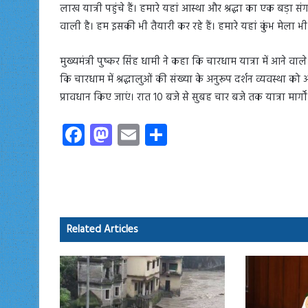
लाख यात्री पहुंचे हैं। हमारे यहां आस्था और श्रद्धा का एक बड़ा सं
वाली है। हम इसकी भी तैयारी कर रहे हैं। हमारे यहां कुंभ मेला भी
मुख्यमंत्री पुष्कर सिंह धामी ने कहा कि चारधाम यात्रा में आने वाले श
कि चारधाम में श्रद्धालुओं की संख्या के अनुरूप दर्शन व्यवस्था क
प्रावधान किए जाएं। रात 10 बजे से सुबह चार बजे तक यात्रा मार्
Fa
M
E
S
ce
as
m
ha
b
to
ail
re
o
d
ok
o
Related Articles
n