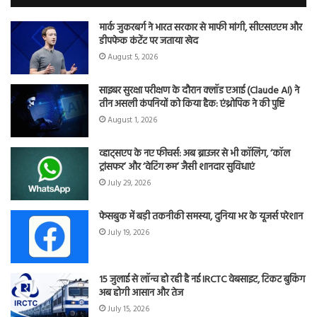
मार्क जुकरबर्ग ने भारत सरकार से माफी मांगी, सीएसएएम और
डीपफेक कंटेंट पर जताया खेद
August 5, 2026
साइबर सुरक्षा परीक्षण के दौरान क्लॉड एआई (Claude AI) ने
तीन असली कंपनियों को किया हैक: एंथ्रोपिक ने की पुष्टि
August 1, 2026
व्हाट्सएप के नए फीचर्स: अब ब्राउजर से भी कॉलिंग, ‘कॉल
ट्रांसफर’ और ‘वेटिंग रूम’ जैसी शानदार सुविधाएं
July 29, 2026
फेसबुक में बड़ी तकनीकी समस्या, दुनिया भर के यूजर्स परेशान
July 19, 2026
15 जुलाई से लॉन्च हो रही है नई IRCTC वेबसाइट, टिकट बुकिंग
अब होगी आसान और तेज
July 15, 2026