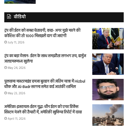
वीडियो
ट्रंप की ईरान को सख्त चेतावनी, कहा- अगर मुझे मारने की
कोशिश की तो 1000 मिसाइलें दाग दी जाएंगी
July 11, 2026
ट्रंप का बड़ा ऐलान- ईरान के साथ समझौता लगभग तय, हार्मुज
जलडमरूमध्य खुलेगा
May 24, 2026
पुलवामा मास्टरमाइंड हमजा बुरहान की अंतिम यात्रा में Hizbul
चीफ और Al-Badr सरगना समेत कई आतंकी शामिल
May 23, 2026
अमेरिका-इजरायल-ईरान युद्ध: चीन ईरान को एयर डिफेंस
सिस्टम भेजने की तैयारी में, अमेरिकी खुफिया रिपोर्ट में दावा
April 11, 2026