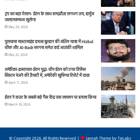
ट्रंप का बड़ा ऐलान- ईरान के साथ समझौता लगभग तय, हार्मुज
जलडमरूमध्य खुलेगा
May 24, 2026
पुलवामा मास्टरमाइंड हमजा बुरहान की अंतिम यात्रा में Hizbul
चीफ और Al-Badr सरगना समेत कई आतंकी शामिल
May 23, 2026
अमेरिका-इजरायल-ईरान युद्ध: चीन ईरान को एयर डिफेंस
सिस्टम भेजने की तैयारी में, अमेरिकी खुफिया रिपोर्ट में दावा
April 11, 2026
ईरान ने कतर के सबसे बड़े गैस केंद्र रास लाफान पर हमला किया
March 19, 2026
© Copyright 2026, All Rights Reserved |
Jannah Theme by TieLabs