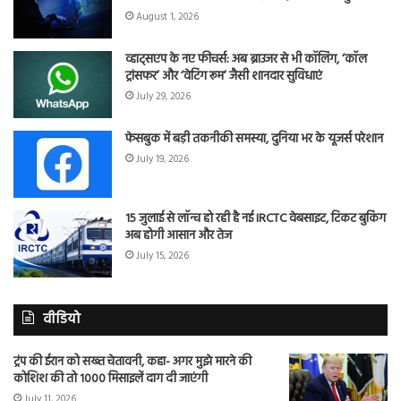
August 1, 2026
व्हाट्सएप के नए फीचर्स: अब ब्राउजर से भी कॉलिंग, ‘कॉल
ट्रांसफर’ और ‘वेटिंग रूम’ जैसी शानदार सुविधाएं
July 29, 2026
फेसबुक में बड़ी तकनीकी समस्या, दुनिया भर के यूजर्स परेशान
July 19, 2026
15 जुलाई से लॉन्च हो रही है नई IRCTC वेबसाइट, टिकट बुकिंग
अब होगी आसान और तेज
July 15, 2026
वीडियो
ट्रंप की ईरान को सख्त चेतावनी, कहा- अगर मुझे मारने की
कोशिश की तो 1000 मिसाइलें दाग दी जाएंगी
July 11, 2026