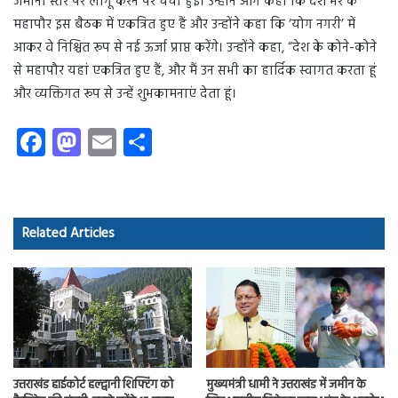
जमीनी स्तर पर लागू करने पर चर्चा हुई। उन्होंने आगे कहा कि देश भर के
महापौर इस बैठक में एकत्रित हुए हैं और उन्होंने कहा कि ‘योग नगरी’ में
आकर वे निश्चित रूप से नई ऊर्जा प्राप्त करेंगे। उन्होंने कहा, “देश के कोने-कोने
से महापौर यहां एकत्रित हुए हैं, और मैं उन सभी का हार्दिक स्वागत करता हूं
और व्यक्तिगत रूप से उन्हें शुभकामनाएं देता हूं।
Fa
M
E
S
ce
as
m
ha
b
to
ail
re
o
d
Related Articles
ok
o
n
उत्तराखंड हाईकोर्ट हल्द्वानी शिफ्टिंग को
मुख्यमंत्री धामी ने उत्तराखंड में जमीन के