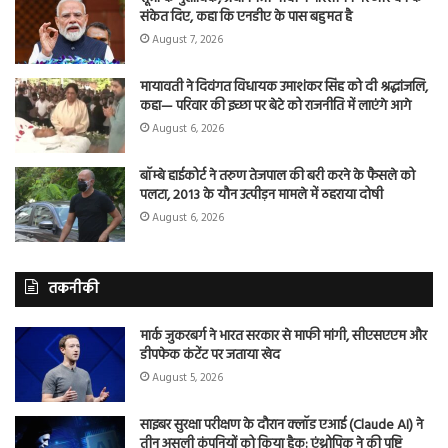
संकेत दिए, कहा कि एनडीए के पास बहुमत है
August 7, 2026
मायावती ने दिवंगत विधायक उमाशंकर सिंह को दी श्रद्धांजलि,
कहा— परिवार की इच्छा पर बेटे को राजनीति में लाएंगे आगे
August 6, 2026
बॉम्बे हाईकोर्ट ने तरुण तेजपाल की बरी करने के फैसले को
पलटा, 2013 के यौन उत्पीड़न मामले में ठहराया दोषी
August 6, 2026
तकनीकी
मार्क जुकरबर्ग ने भारत सरकार से माफी मांगी, सीएसएएम और
डीपफेक कंटेंट पर जताया खेद
August 5, 2026
साइबर सुरक्षा परीक्षण के दौरान क्लॉड एआई (Claude AI) ने
तीन असली कंपनियों को किया हैक: एंथ्रोपिक ने की पुष्टि