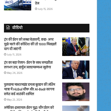
तेज
July 15, 2026
वीडियो
ट्रंप की ईरान को सख्त चेतावनी, कहा- अगर
मुझे मारने की कोशिश की तो 1000 मिसाइलें
दाग दी जाएंगी
July 11, 2026
ट्रंप का बड़ा ऐलान- ईरान के साथ समझौता
लगभग तय, हार्मुज जलडमरूमध्य खुलेगा
May 24, 2026
पुलवामा मास्टरमाइंड हमजा बुरहान की अंतिम
यात्रा में Hizbul चीफ और Al-Badr सरगना
समेत कई आतंकी शामिल
May 23, 2026
अमेरिका-इजरायल-ईरान युद्ध: चीन ईरान को