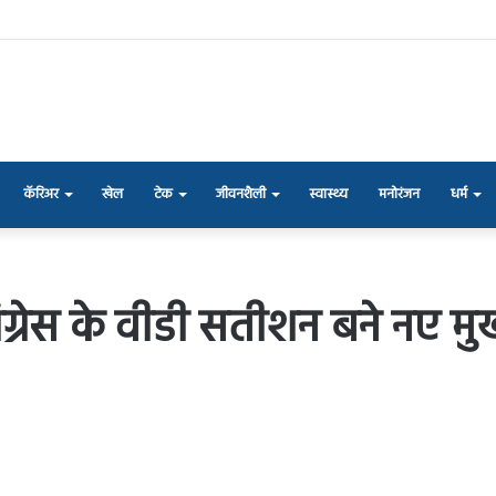
कॅरिअर
खेल
टेक
जीवनशैली
स्वास्थ्य
मनोरंजन
धर्म
ंग्रेस के वीडी सतीशन बने नए मु