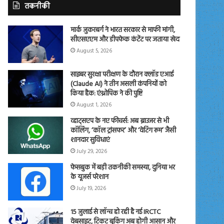
तकनीकी
मार्क जुकरबर्ग ने भारत सरकार से माफी मांगी,
सीएसएएम और डीपफेक कंटेंट पर जताया खेद
August 5, 2026
साइबर सुरक्षा परीक्षण के दौरान क्लॉड एआई
(Claude AI) ने तीन असली कंपनियों को
किया हैक: एंथ्रोपिक ने की पुष्टि
August 1, 2026
व्हाट्सएप के नए फीचर्स: अब ब्राउजर से भी
कॉलिंग, ‘कॉल ट्रांसफर’ और ‘वेटिंग रूम’ जैसी
शानदार सुविधाएं
July 29, 2026
फेसबुक में बड़ी तकनीकी समस्या, दुनिया भर
के यूजर्स परेशान
July 19, 2026
15 जुलाई से लॉन्च हो रही है नई IRCTC
वेबसाइट, टिकट बुकिंग अब होगी आसान और