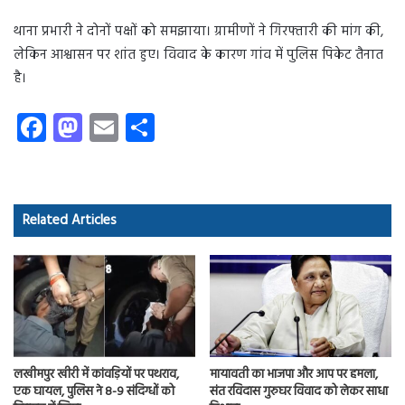
थाना प्रभारी ने दोनों पक्षों को समझाया। ग्रामीणों ने गिरफ्तारी की मांग की,
लेकिन आश्वासन पर शांत हुए। विवाद के कारण गांव में पुलिस पिकेट तैनात
है।
Fa
M
E
S
ce
as
m
ha
b
to
ail
re
o
d
Related Articles
ok
o
n
लखीमपुर खीरी में कांवड़ियों पर पथराव,
मायावती का भाजपा और आप पर हमला,
एक घायल, पुलिस ने 8-9 संदिग्धों को
संत रविदास गुरुघर विवाद को लेकर साधा