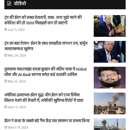
वीडियो
ट्रंप की ईरान को सख्त चेतावनी, कहा- अगर मुझे मारने की
कोशिश की तो 1000 मिसाइलें दाग दी जाएंगी
July 11, 2026
ट्रंप का बड़ा ऐलान- ईरान के साथ समझौता लगभग तय, हार्मुज
जलडमरूमध्य खुलेगा
May 24, 2026
पुलवामा मास्टरमाइंड हमजा बुरहान की अंतिम यात्रा में Hizbul
चीफ और Al-Badr सरगना समेत कई आतंकी शामिल
May 23, 2026
अमेरिका-इजरायल-ईरान युद्ध: चीन ईरान को एयर डिफेंस
सिस्टम भेजने की तैयारी में, अमेरिकी खुफिया रिपोर्ट में दावा
April 11, 2026
ईरान ने कतर के सबसे बड़े गैस केंद्र रास लाफान पर हमला किया
March 19, 2026