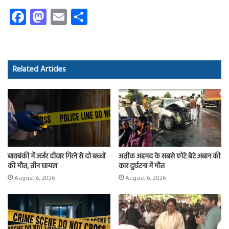
Fa
M
E
S
ce
as
m
ha
b
to
ail
re
o
d
Related Articles
ok
o
n
बाराबंकी में जर्जर दीवार गिरने से दो बच्चों
अतीक अहमद के सबसे छोटे बेटे अबान की
की मौत, तीन घायल
कार दुर्घटना में मौत
August 6, 2026
August 6, 2026