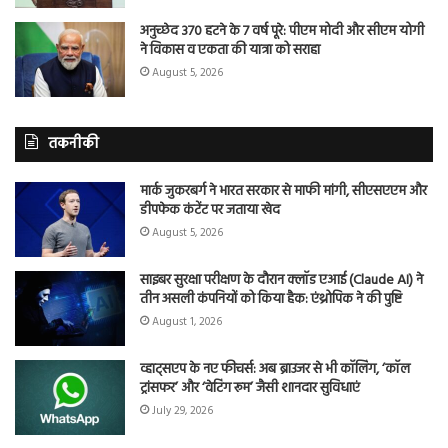
अनुच्छेद 370 हटने के 7 वर्ष पूरे: पीएम मोदी और सीएम योगी
ने विकास व एकता की यात्रा को सराहा
August 5, 2026
तकनीकी
मार्क जुकरबर्ग ने भारत सरकार से माफी मांगी, सीएसएएम और
डीपफेक कंटेंट पर जताया खेद
August 5, 2026
साइबर सुरक्षा परीक्षण के दौरान क्लॉड एआई (Claude AI) ने
तीन असली कंपनियों को किया हैक: एंथ्रोपिक ने की पुष्टि
August 1, 2026
व्हाट्सएप के नए फीचर्स: अब ब्राउजर से भी कॉलिंग, ‘कॉल
ट्रांसफर’ और ‘वेटिंग रूम’ जैसी शानदार सुविधाएं
July 29, 2026