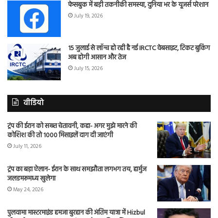
फेसबुक में बड़ी तकनीकी समस्या, दुनिया भर के यूजर्स परेशान
July 19, 2026
15 जुलाई से लॉन्च हो रही है नई IRCTC वेबसाइट, टिकट बुकिंग
अब होगी आसान और तेज
July 15, 2026
वीडियो
ट्रंप की ईरान को सख्त चेतावनी, कहा- अगर मुझे मारने की
कोशिश की तो 1000 मिसाइलें दाग दी जाएंगी
July 11, 2026
ट्रंप का बड़ा ऐलान- ईरान के साथ समझौता लगभग तय, हार्मुज
जलडमरूमध्य खुलेगा
May 24, 2026
पुलवामा मास्टरमाइंड हमजा बुरहान की अंतिम यात्रा में Hizbul