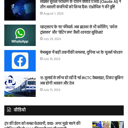
साइबर सुरक्षा परीक्षण के दौरान क्लॉड एआई (Claude AI) ने
तीन असली कंपनियों को किया हैक: एंथ्रोपिक ने की पुष्टि
August 1, 2026
व्हाट्सएप के नए फीचर्स: अब ब्राउजर से भी कॉलिंग, ‘कॉल
ट्रांसफर’ और ‘वेटिंग रूम’ जैसी शानदार सुविधाएं
July 29, 2026
फेसबुक में बड़ी तकनीकी समस्या, दुनिया भर के यूजर्स परेशान
July 19, 2026
15 जुलाई से लॉन्च हो रही है नई IRCTC वेबसाइट, टिकट बुकिंग
अब होगी आसान और तेज
July 15, 2026
वीडियो
ट्रंप की ईरान को सख्त चेतावनी, कहा- अगर मुझे मारने की