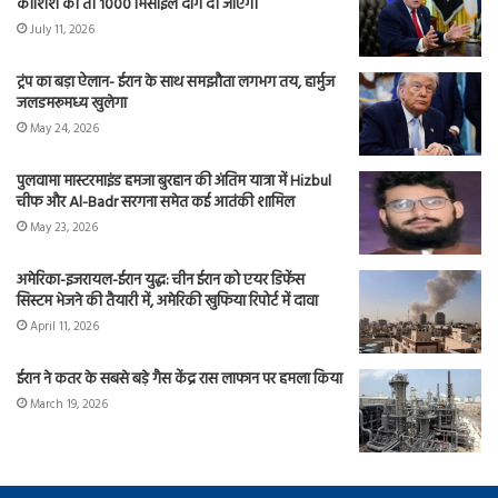
कोशिश की तो 1000 मिसाइलें दाग दी जाएंगी
July 11, 2026
ट्रंप का बड़ा ऐलान- ईरान के साथ समझौता लगभग तय, हार्मुज
जलडमरूमध्य खुलेगा
May 24, 2026
पुलवामा मास्टरमाइंड हमजा बुरहान की अंतिम यात्रा में Hizbul
चीफ और Al-Badr सरगना समेत कई आतंकी शामिल
May 23, 2026
अमेरिका-इजरायल-ईरान युद्ध: चीन ईरान को एयर डिफेंस
सिस्टम भेजने की तैयारी में, अमेरिकी खुफिया रिपोर्ट में दावा
April 11, 2026
ईरान ने कतर के सबसे बड़े गैस केंद्र रास लाफान पर हमला किया
March 19, 2026