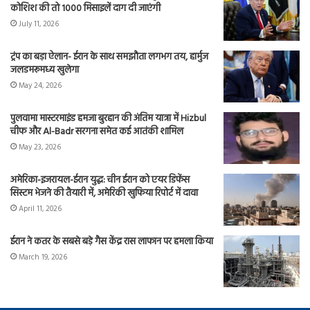
कोशिश की तो 1000 मिसाइलें दाग दी जाएंगी
July 11, 2026
ट्रंप का बड़ा ऐलान- ईरान के साथ समझौता लगभग तय, हार्मुज
जलडमरूमध्य खुलेगा
May 24, 2026
पुलवामा मास्टरमाइंड हमजा बुरहान की अंतिम यात्रा में Hizbul
चीफ और Al-Badr सरगना समेत कई आतंकी शामिल
May 23, 2026
अमेरिका-इजरायल-ईरान युद्ध: चीन ईरान को एयर डिफेंस
सिस्टम भेजने की तैयारी में, अमेरिकी खुफिया रिपोर्ट में दावा
April 11, 2026
ईरान ने कतर के सबसे बड़े गैस केंद्र रास लाफान पर हमला किया
March 19, 2026