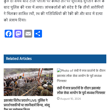
कुछ ही समय बाद टोल प्लाजा पर कथित तौर पर यूपीआई भुगतान करने के
बाद पुलिस की नजर में आया। जांचकर्ताओं को संदेह है कि तीनों आरोपियों
ने मिलकर साजिश रची, रथ की गतिविधियों की रेकी की और बाद में हत्या
को अंजाम दिया।
Fa
M
E
S
ce
as
m
ha
b
to
ail
re
o
d
Related Articles
ok
o
n
रांची में छात्र प्रदर्शनों के दौरान झारखंड
लोक सेवा आयोग के पूर्व अध्यक्ष गिरफ्तार
August 10, 2026
झारखंड विरोध प्रदर्शन LIVE: पुलिस ने
प्रदर्शनकारियों पर लाठीचार्ज किया, आंसू