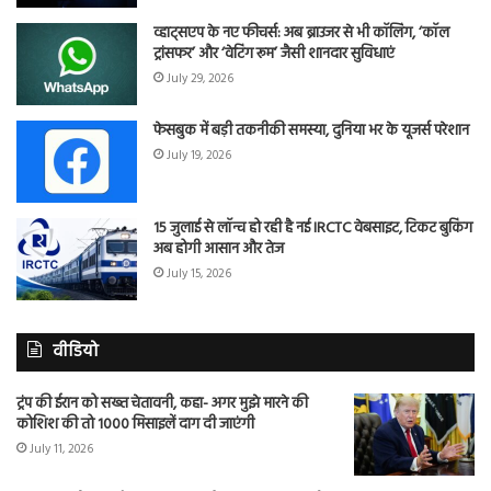
व्हाट्सएप के नए फीचर्स: अब ब्राउजर से भी कॉलिंग, ‘कॉल
ट्रांसफर’ और ‘वेटिंग रूम’ जैसी शानदार सुविधाएं
July 29, 2026
फेसबुक में बड़ी तकनीकी समस्या, दुनिया भर के यूजर्स परेशान
July 19, 2026
15 जुलाई से लॉन्च हो रही है नई IRCTC वेबसाइट, टिकट बुकिंग
अब होगी आसान और तेज
July 15, 2026
वीडियो
ट्रंप की ईरान को सख्त चेतावनी, कहा- अगर मुझे मारने की
कोशिश की तो 1000 मिसाइलें दाग दी जाएंगी
July 11, 2026