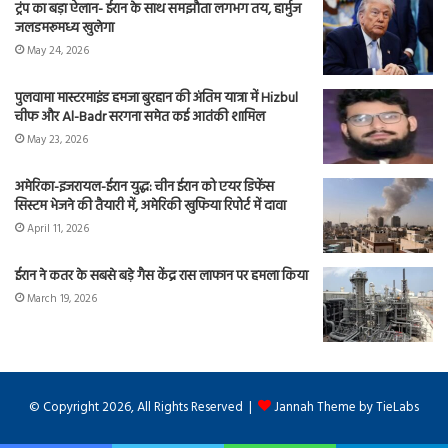
ट्रंप का बड़ा ऐलान- ईरान के साथ समझौता लगभग तय, हार्मुज
जलडमरूमध्य खुलेगा
May 24, 2026
पुलवामा मास्टरमाइंड हमजा बुरहान की अंतिम यात्रा में Hizbul
चीफ और Al-Badr सरगना समेत कई आतंकी शामिल
May 23, 2026
अमेरिका-इजरायल-ईरान युद्ध: चीन ईरान को एयर डिफेंस
सिस्टम भेजने की तैयारी में, अमेरिकी खुफिया रिपोर्ट में दावा
April 11, 2026
ईरान ने कतर के सबसे बड़े गैस केंद्र रास लाफान पर हमला किया
March 19, 2026
© Copyright 2026, All Rights Reserved |
Jannah Theme by TieLabs