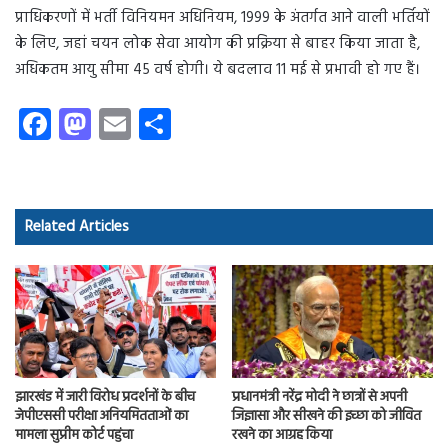
प्राधिकरणों में भर्ती विनियमन अधिनियम, 1999 के अंतर्गत आने वाली भर्तियों
के लिए, जहां चयन लोक सेवा आयोग की प्रक्रिया से बाहर किया जाता है,
अधिकतम आयु सीमा 45 वर्ष होगी। ये बदलाव 11 मई से प्रभावी हो गए हैं।
Fa
M
E
S
ce
as
m
ha
b
to
ail
re
o
d
Related Articles
ok
o
n
झारखंड में जारी विरोध प्रदर्शनों के बीच
प्रधानमंत्री नरेंद्र मोदी ने छात्रों से अपनी
जेपीएससी परीक्षा अनियमितताओं का
जिज्ञासा और सीखने की इच्छा को जीवित
मामला सुप्रीम कोर्ट पहुंचा
रखने का आग्रह किया