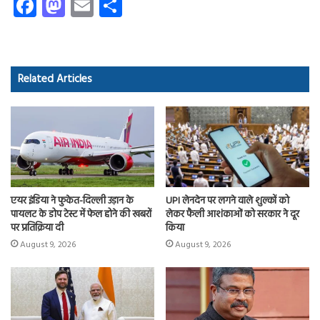
Fa
M
E
S
ce
as
m
ha
b
to
ail
re
o
d
Related Articles
ok
o
n
एयर इंडिया ने फुकेत-दिल्ली उड़ान के
UPI लेनदेन पर लगने वाले शुल्कों को
पायलट के डोप टेस्ट में फेल होने की खबरों
लेकर फैली आशंकाओं को सरकार ने दूर
पर प्रतिक्रिया दी
किया
August 9, 2026
August 9, 2026