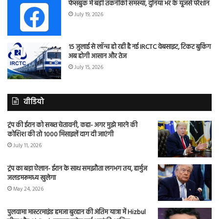
फेसबुक में बड़ी तकनीकी समस्या, दुनिया भर के यूजर्स परेशान
July 19, 2026
15 जुलाई से लॉन्च हो रही है नई IRCTC वेबसाइट, टिकट बुकिंग
अब होगी आसान और तेज
July 15, 2026
वीडियो
ट्रंप की ईरान को सख्त चेतावनी, कहा- अगर मुझे मारने की
कोशिश की तो 1000 मिसाइलें दाग दी जाएंगी
July 11, 2026
ट्रंप का बड़ा ऐलान- ईरान के साथ समझौता लगभग तय, हार्मुज
जलडमरूमध्य खुलेगा
May 24, 2026
पुलवामा मास्टरमाइंड हमजा बुरहान की अंतिम यात्रा में Hizbul