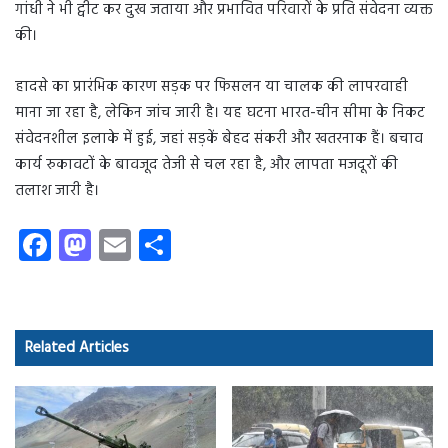
गांधी ने भी ट्वीट कर दुख जताया और प्रभावित परिवारों के प्रति संवेदना व्यक्त
की।
हादसे का प्रारंभिक कारण सड़क पर फिसलन या चालक की लापरवाही
माना जा रहा है, लेकिन जांच जारी है। यह घटना भारत-चीन सीमा के निकट
संवेदनशील इलाके में हुई, जहां सड़कें बेहद संकरी और खतरनाक हैं। बचाव
कार्य रुकावटों के बावजूद तेजी से चल रहा है, और लापता मजदूरों की
तलाश जारी है।
Fa
M
E
S
ce
as
m
ha
b
to
ail
re
o
d
Related Articles
ok
o
n