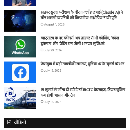
साइबर सुरक्षा परीक्षण के दौरान क्लॉड एआई (Claude AI) ने
तीन असली कंपनियों को किया हैक: एंथ्रोपिक ने की पुष्टि
August 1, 2026
व्हाट्सएप के नए फीचर्स: अब ब्राउजर से भी कॉलिंग, ‘कॉल
ट्रांसफर’ और ‘वेटिंग रूम’ जैसी शानदार सुविधाएं
July 29, 2026
फेसबुक में बड़ी तकनीकी समस्या, दुनिया भर के यूजर्स परेशान
July 19, 2026
15 जुलाई से लॉन्च हो रही है नई IRCTC वेबसाइट, टिकट बुकिंग
अब होगी आसान और तेज
July 15, 2026
वीडियो