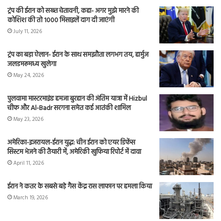
ट्रंप की ईरान को सख्त चेतावनी, कहा- अगर मुझे मारने की
कोशिश की तो 1000 मिसाइलें दाग दी जाएंगी
July 11, 2026
ट्रंप का बड़ा ऐलान- ईरान के साथ समझौता लगभग तय, हार्मुज
जलडमरूमध्य खुलेगा
May 24, 2026
पुलवामा मास्टरमाइंड हमजा बुरहान की अंतिम यात्रा में Hizbul
चीफ और Al-Badr सरगना समेत कई आतंकी शामिल
May 23, 2026
अमेरिका-इजरायल-ईरान युद्ध: चीन ईरान को एयर डिफेंस
सिस्टम भेजने की तैयारी में, अमेरिकी खुफिया रिपोर्ट में दावा
April 11, 2026
ईरान ने कतर के सबसे बड़े गैस केंद्र रास लाफान पर हमला किया
March 19, 2026