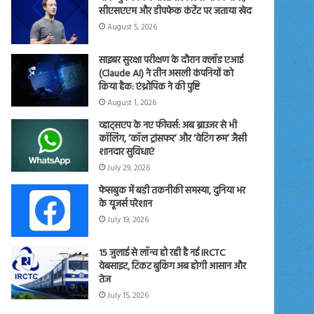
सीएसएएम और डीपफेक कंटेंट पर जताया खेद
August 5, 2026
साइबर सुरक्षा परीक्षण के दौरान क्लॉड एआई
(Claude AI) ने तीन असली कंपनियों को
किया हैक: एंथ्रोपिक ने की पुष्टि
August 1, 2026
व्हाट्सएप के नए फीचर्स: अब ब्राउजर से भी
कॉलिंग, ‘कॉल ट्रांसफर’ और ‘वेटिंग रूम’ जैसी
शानदार सुविधाएं
July 29, 2026
फेसबुक में बड़ी तकनीकी समस्या, दुनिया भर
के यूजर्स परेशान
July 19, 2026
15 जुलाई से लॉन्च हो रही है नई IRCTC
वेबसाइट, टिकट बुकिंग अब होगी आसान और
तेज
July 15, 2026