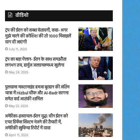
वीडियो
ट्रंप की ईरान को सख्त चेतावनी, कहा- अगर
मुझे मारने की कोशिश की तो 1000 मिसाइलें
दाग दी जाएंगी
July 11, 2026
ट्रंप का बड़ा ऐलान- ईरान के साथ समझौता
लगभग तय, हार्मुज जलडमरूमध्य खुलेगा
May 24, 2026
पुलवामा मास्टरमाइंड हमजा बुरहान की अंतिम
यात्रा में Hizbul चीफ और Al-Badr सरगना
समेत कई आतंकी शामिल
May 23, 2026
अमेरिका-इजरायल-ईरान युद्ध: चीन ईरान को
एयर डिफेंस सिस्टम भेजने की तैयारी में,
अमेरिकी खुफिया रिपोर्ट में दावा
April 11, 2026