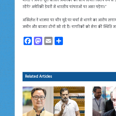
भारत ने अपना पूरा बाजार अमेरिका को सौंप दिया। विशेष रूप से ड
रहेंगे? अमेरिकी डेयरी से भारतीय परंपराओं पर असर पड़ेगा।”
अखिलेश ने भाजपा पर चीन मुद्दे पर चर्चा से भागने का आरोप लगा
जमीन और बाजार दोनों खो रहे हैं। नागरिकों को सेना की स्थिति ज
Fa
M
E
S
ce
as
m
ha
b
to
ail
re
o
d
ok
o
Related Articles
n