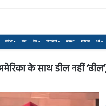
कॅरिअर
खेल
टेक
जीवनशैली
स्वास्थ्य
मनोरंजन
धर्म
ेरिका के साथ डील नहीं ‘ढील’,