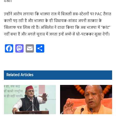
देखा।”
उन्होंने आरोप लगाया कि भाजपा राज में बिजली सब-स्टेशनों पर PAC तैनात
करनी पड़ रही है और भाजपा के ही विधायक-सांसद अपनी सरकार के
खिलाफ पत्र लिख रहे हैं। अखिलेश ने दावा किया कि अब भाजपा में “करंट”
नहीं बचा है और अगले चुनाव में जनता इन्हें अच्छे से धो-पटककर सुखा देगी।
Fa
M
E
S
ce
as
m
ha
b
to
ail
re
o
d
Related Articles
ok
o
n