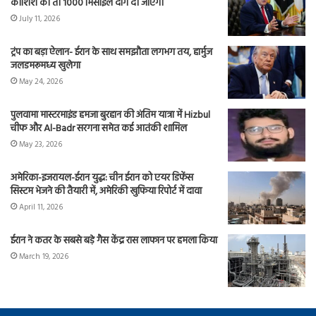
कोशिश की तो 1000 मिसाइलें दाग दी जाएंगी
July 11, 2026
ट्रंप का बड़ा ऐलान- ईरान के साथ समझौता लगभग तय, हार्मुज
जलडमरूमध्य खुलेगा
May 24, 2026
पुलवामा मास्टरमाइंड हमजा बुरहान की अंतिम यात्रा में Hizbul
चीफ और Al-Badr सरगना समेत कई आतंकी शामिल
May 23, 2026
अमेरिका-इजरायल-ईरान युद्ध: चीन ईरान को एयर डिफेंस
सिस्टम भेजने की तैयारी में, अमेरिकी खुफिया रिपोर्ट में दावा
April 11, 2026
ईरान ने कतर के सबसे बड़े गैस केंद्र रास लाफान पर हमला किया
March 19, 2026