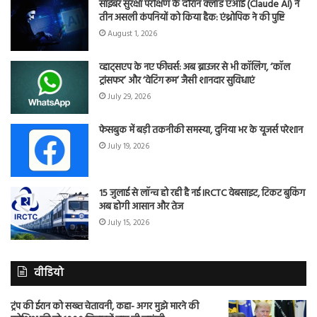
साइबर सुरक्षा परीक्षण के दौरान क्लॉड एआई (Claude AI) ने
तीन असली कंपनियों को किया हैक: एंथ्रोपिक ने की पुष्टि
August 1, 2026
व्हाट्सएप के नए फीचर्स: अब ब्राउजर से भी कॉलिंग, ‘कॉल
ट्रांसफर’ और ‘वेटिंग रूम’ जैसी शानदार सुविधाएं
July 29, 2026
फेसबुक में बड़ी तकनीकी समस्या, दुनिया भर के यूजर्स परेशान
July 19, 2026
15 जुलाई से लॉन्च हो रही है नई IRCTC वेबसाइट, टिकट बुकिंग
अब होगी आसान और तेज
July 15, 2026
वीडियो
ट्रंप की ईरान को सख्त चेतावनी, कहा- अगर मुझे मारने की