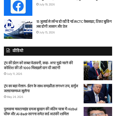
July 19, 2026
15 जुलाई से लॉन्च हो रही है नई IRCTC वेबसाइट, टिकट बुकिंग
अब होगी आसान और तेज
July 15, 2026
वीडियो
ट्रंप की ईरान को सख्त चेतावनी, कहा- अगर मुझे मारने की
कोशिश की तो 1000 मिसाइलें दाग दी जाएंगी
July 11, 2026
ट्रंप का बड़ा ऐलान- ईरान के साथ समझौता लगभग तय, हार्मुज
जलडमरूमध्य खुलेगा
May 24, 2026
पुलवामा मास्टरमाइंड हमजा बुरहान की अंतिम यात्रा में Hizbul
चीफ और Al-Badr सरगना समेत कई आतंकी शामिल