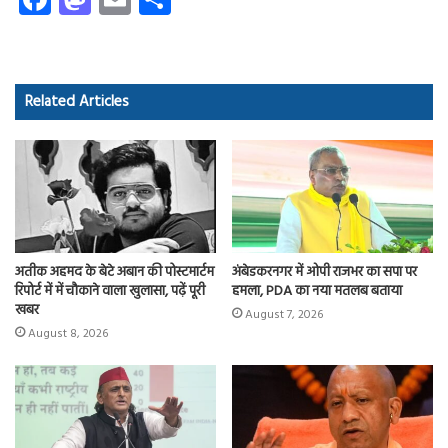
ce
as
m
ha
b
to
ail
re
o
d
Related Articles
ok
o
n
अतीक अहमद के बेटे अबान की पोस्टमार्टम
अंबेडकरनगर में ओपी राजभर का सपा पर
रिपोर्ट में में चौकाने वाला खुलासा, पढ़ें पूरी
हमला, PDA का नया मतलब बताया
खबर
August 7, 2026
August 8, 2026