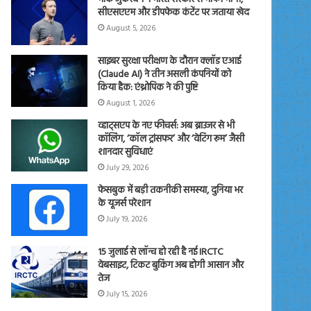
सीएसएएम और डीपफेक कंटेंट पर जताया खेद
August 5, 2026
साइबर सुरक्षा परीक्षण के दौरान क्लॉड एआई
(Claude AI) ने तीन असली कंपनियों को
किया हैक: एंथ्रोपिक ने की पुष्टि
August 1, 2026
व्हाट्सएप के नए फीचर्स: अब ब्राउजर से भी
कॉलिंग, ‘कॉल ट्रांसफर’ और ‘वेटिंग रूम’ जैसी
शानदार सुविधाएं
July 29, 2026
फेसबुक में बड़ी तकनीकी समस्या, दुनिया भर
के यूजर्स परेशान
July 19, 2026
15 जुलाई से लॉन्च हो रही है नई IRCTC
वेबसाइट, टिकट बुकिंग अब होगी आसान और
तेज
July 15, 2026