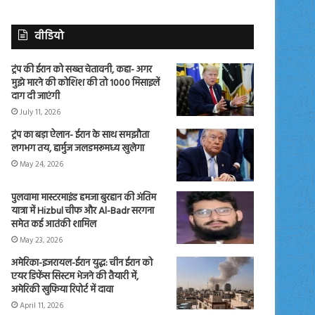
वीडियो
ट्रंप की ईरान को सख्त चेतावनी, कहा- अगर
मुझे मारने की कोशिश की तो 1000 मिसाइलें
दाग दी जाएंगी
July 11, 2026
ट्रंप का बड़ा ऐलान- ईरान के साथ समझौता
लगभग तय, हार्मुज जलडमरूमध्य खुलेगा
May 24, 2026
पुलवामा मास्टरमाइंड हमजा बुरहान की अंतिम
यात्रा में Hizbul चीफ और Al-Badr सरगना
समेत कई आतंकी शामिल
May 23, 2026
अमेरिका-इजरायल-ईरान युद्ध: चीन ईरान को
एयर डिफेंस सिस्टम भेजने की तैयारी में,
अमेरिकी खुफिया रिपोर्ट में दावा
April 11, 2026