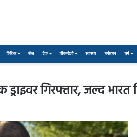
कॅरिअर
खेल
टेक
जीवनशैली
स्वास्थ्य
मनोरंजन
धर्म
क ड्राइवर गिरफ्तार, जल्द भारत ड