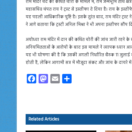
राम मंदिर चंदे की कथित चोरी के मामले में, राम जन्मभूमि तीर्थ क्षेत
महासचिव चंपत राय ने ट्रस्ट से इस्तीफा दे दिया है। राय के इस्तीफ
यह पहली आधिकारिक पुष्टि है। इसके तुरंत बाद, राम मंदिर ट्रस्ट ने
ने आगे बताया कि ट्रस्टी अनिल मिश्रा ने भी अपना इस्तीफा सौंप द
अयोध्या राम मंदिर में दान की कथित चोरी की जांच जारी रहने के बीच 
अनियमितताओं के आरोपों के बाद इस मामले ने व्यापक ध्यान आकर्
यह भी घोषणा की है कि उसकी अगली निर्धारित बैठक 11 जुलाई को ह
होती हैं, लेकिन आगामी सत्र में मौजूदा संकट और जांच के दायरे म
Fa
M
E
S
ce
as
m
ha
b
to
ail
re
o
d
ok
o
Related Articles
n