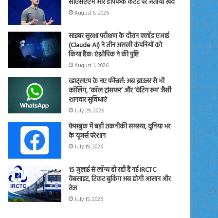
सीएसएएम और डीपफेक कंटेंट पर जताया खेद
August 5, 2026
साइबर सुरक्षा परीक्षण के दौरान क्लॉड एआई
(Claude AI) ने तीन असली कंपनियों को
किया हैक: एंथ्रोपिक ने की पुष्टि
August 1, 2026
व्हाट्सएप के नए फीचर्स: अब ब्राउजर से भी
कॉलिंग, ‘कॉल ट्रांसफर’ और ‘वेटिंग रूम’ जैसी
शानदार सुविधाएं
July 29, 2026
फेसबुक में बड़ी तकनीकी समस्या, दुनिया भर
के यूजर्स परेशान
July 19, 2026
15 जुलाई से लॉन्च हो रही है नई IRCTC
वेबसाइट, टिकट बुकिंग अब होगी आसान और
तेज
July 15, 2026