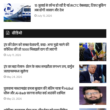
15 जुलाई से लॉन्च हो रही है नई IRCTC वेबसाइट, टिकट बुकिंग
अब होगी आसान और तेज
July 15, 2026
वीडियो
ट्रंप की ईरान को सख्त चेतावनी, कहा- अगर मुझे मारने की
कोशिश की तो 1000 मिसाइलें दाग दी जाएंगी
July 11, 2026
ट्रंप का बड़ा ऐलान- ईरान के साथ समझौता लगभग तय, हार्मुज
जलडमरूमध्य खुलेगा
May 24, 2026
पुलवामा मास्टरमाइंड हमजा बुरहान की अंतिम यात्रा में Hizbul
चीफ और Al-Badr सरगना समेत कई आतंकी शामिल
May 23, 2026