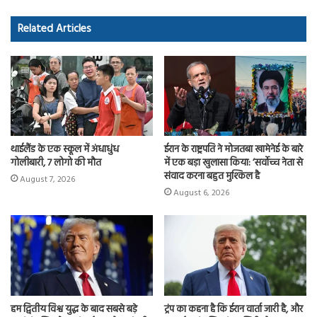
b
to
ail
re
o
d
Related Articles
ok
o
n
थाईलैंड के एक स्कूल में अंधाधुंध
ईरान के राष्ट्रपति ने मोजतबा खामेनेई के बारे
गोलीबारी, 7 लोगो की मौत
में एक बड़ा खुलासा किया: ‘सर्वोच्च नेता से
संवाद करना बहुत मुश्किल है
August 7, 2026
August 6, 2026
हम द्वितीय विश्व युद्ध के बाद सबसे बड़े
ट्रंप का कहना है कि ईरान वार्ता जारी है, और