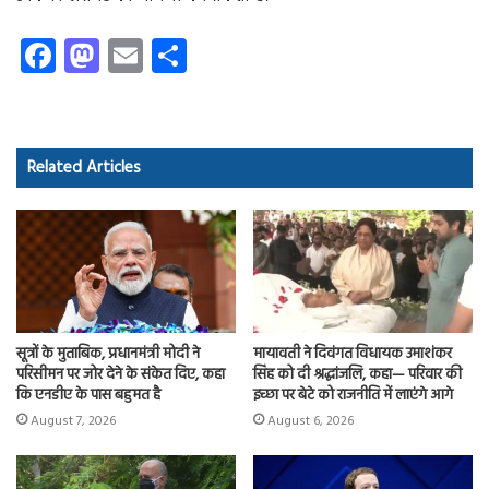
Fa
M
E
S
ce
as
m
ha
b
to
ail
re
o
d
Related Articles
ok
o
n
सूत्रों के मुताबिक, प्रधानमंत्री मोदी ने
मायावती ने दिवंगत विधायक उमाशंकर
परिसीमन पर जोर देने के संकेत दिए, कहा
सिंह को दी श्रद्धांजलि, कहा— परिवार की
कि एनडीए के पास बहुमत है
इच्छा पर बेटे को राजनीति में लाएंगे आगे
August 7, 2026
August 6, 2026