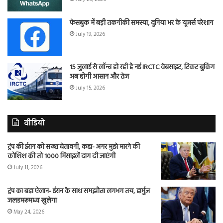
फेसबुक में बड़ी तकनीकी समस्या, दुनिया भर के यूजर्स परेशान
July 19, 2026
15 जुलाई से लॉन्च हो रही है नई IRCTC वेबसाइट, टिकट बुकिंग
अब होगी आसान और तेज
July 15, 2026
वीडियो
ट्रंप की ईरान को सख्त चेतावनी, कहा- अगर मुझे मारने की
कोशिश की तो 1000 मिसाइलें दाग दी जाएंगी
July 11, 2026
ट्रंप का बड़ा ऐलान- ईरान के साथ समझौता लगभग तय, हार्मुज
जलडमरूमध्य खुलेगा
May 24, 2026