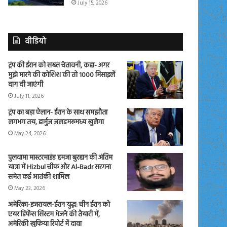
July 15, 2026
वीडियो
ट्रंप की ईरान को सख्त चेतावनी, कहा- अगर
मुझे मारने की कोशिश की तो 1000 मिसाइलें
दाग दी जाएंगी
July 11, 2026
ट्रंप का बड़ा ऐलान- ईरान के साथ समझौता
लगभग तय, हार्मुज जलडमरूमध्य खुलेगा
May 24, 2026
पुलवामा मास्टरमाइंड हमजा बुरहान की अंतिम
यात्रा में Hizbul चीफ और Al-Badr सरगना
समेत कई आतंकी शामिल
May 23, 2026
अमेरिका-इजरायल-ईरान युद्ध: चीन ईरान को
एयर डिफेंस सिस्टम भेजने की तैयारी में,
अमेरिकी खुफिया रिपोर्ट में दावा