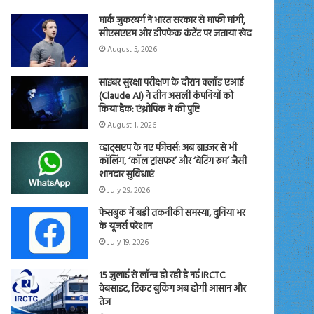
मार्क जुकरबर्ग ने भारत सरकार से माफी मांगी,
सीएसएएम और डीपफेक कंटेंट पर जताया खेद
August 5, 2026
साइबर सुरक्षा परीक्षण के दौरान क्लॉड एआई
(Claude AI) ने तीन असली कंपनियों को
किया हैक: एंथ्रोपिक ने की पुष्टि
August 1, 2026
व्हाट्सएप के नए फीचर्स: अब ब्राउजर से भी
कॉलिंग, ‘कॉल ट्रांसफर’ और ‘वेटिंग रूम’ जैसी
शानदार सुविधाएं
July 29, 2026
फेसबुक में बड़ी तकनीकी समस्या, दुनिया भर
के यूजर्स परेशान
July 19, 2026
15 जुलाई से लॉन्च हो रही है नई IRCTC
वेबसाइट, टिकट बुकिंग अब होगी आसान और
तेज