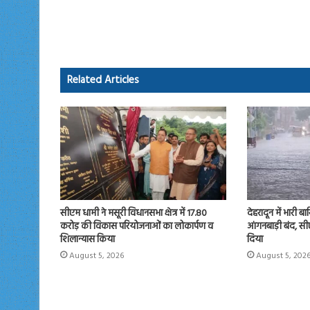
ce
as
m
ha
b
to
ail
re
o
d
ok
o
Related Articles
n
सीएम धामी ने मसूरी विधानसभा क्षेत्र में 17.80
देहरादून में भारी ब
करोड़ की विकास परियोजनाओं का लोकार्पण व
आंगनबाड़ी बंद, सीए
शिलान्यास किया
दिया
August 5, 2026
August 5, 202