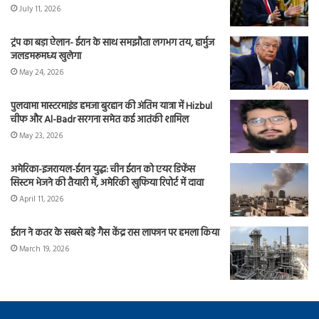
July 11, 2026
ट्रंप का बड़ा ऐलान- ईरान के साथ समझौता लगभग तय, हार्मुज
जलडमरूमध्य खुलेगा
May 24, 2026
पुलवामा मास्टरमाइंड हमजा बुरहान की अंतिम यात्रा में Hizbul
चीफ और Al-Badr सरगना समेत कई आतंकी शामिल
May 23, 2026
अमेरिका-इजरायल-ईरान युद्ध: चीन ईरान को एयर डिफेंस
सिस्टम भेजने की तैयारी में, अमेरिकी खुफिया रिपोर्ट में दावा
April 11, 2026
ईरान ने कतर के सबसे बड़े गैस केंद्र रास लाफान पर हमला किया
March 19, 2026