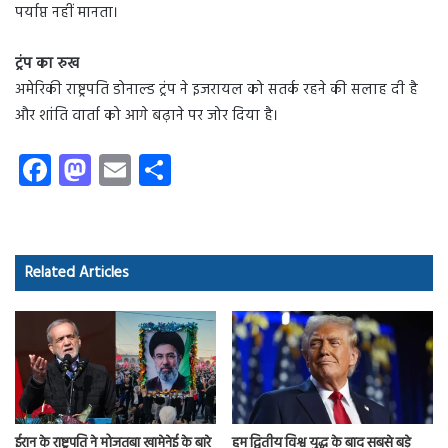
पर्याप्त नहीं मानता।
ट्रंप का रुख
अमेरिकी राष्ट्रपति डोनाल्ड ट्रंप ने इजरायल को सतर्क रहने की सलाह दी है
और शांति वार्ता को आगे बढ़ाने पर जोर दिया है।
Fa
M
E
S
ce
as
m
ha
b
to
ail
re
o
d
Related Articles
ok
o
n
ईरान के राष्ट्रपति ने मोजतबा खामेनेई के बारे
हम द्वितीय विश्व युद्ध के बाद सबसे बड़े