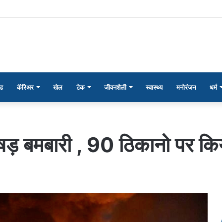
ंड
कॅरिअर
खेल
टेक
जीवनशैली
स्वास्थ्य
मनोरंजन
धर्म
भीषड़ बमबारी , 90 ठिकानो पर कि