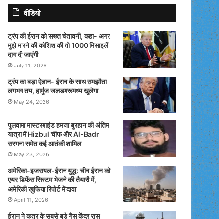
वीडियो
ट्रंप की ईरान को सख्त चेतावनी, कहा- अगर
मुझे मारने की कोशिश की तो 1000 मिसाइलें
दाग दी जाएंगी
July 11, 2026
ट्रंप का बड़ा ऐलान- ईरान के साथ समझौता
लगभग तय, हार्मुज जलडमरूमध्य खुलेगा
May 24, 2026
पुलवामा मास्टरमाइंड हमजा बुरहान की अंतिम
यात्रा में Hizbul चीफ और Al-Badr
सरगना समेत कई आतंकी शामिल
May 23, 2026
अमेरिका-इजरायल-ईरान युद्ध: चीन ईरान को
एयर डिफेंस सिस्टम भेजने की तैयारी में,
अमेरिकी खुफिया रिपोर्ट में दावा
April 11, 2026
ईरान ने कतर के सबसे बड़े गैस केंद्र रास