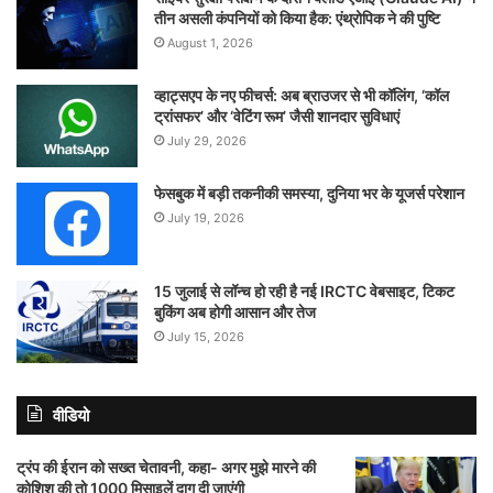
तीन असली कंपनियों को किया हैक: एंथ्रोपिक ने की पुष्टि
August 1, 2026
व्हाट्सएप के नए फीचर्स: अब ब्राउजर से भी कॉलिंग, ‘कॉल
ट्रांसफर’ और ‘वेटिंग रूम’ जैसी शानदार सुविधाएं
July 29, 2026
फेसबुक में बड़ी तकनीकी समस्या, दुनिया भर के यूजर्स परेशान
July 19, 2026
15 जुलाई से लॉन्च हो रही है नई IRCTC वेबसाइट, टिकट
बुकिंग अब होगी आसान और तेज
July 15, 2026
वीडियो
ट्रंप की ईरान को सख्त चेतावनी, कहा- अगर मुझे मारने की
कोशिश की तो 1000 मिसाइलें दाग दी जाएंगी