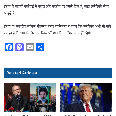
ईरान ने जवाबी कार्रवाई में कुवैत और बहरीन पर हमले किए हैं, जहां अमेरिकी सैन्य
अड्डे हैं।
ईरान के संसदीय स्पीकर मोहम्मद बागेर घालिबाफ ने कहा कि अमेरिका अभी भी नहीं
समझा है कि धमकी और वादाखिलाफी अब बिना कीमत के नहीं रहेगी।
F
M
E
S
a
a
m
h
c
st
ai
ar
e
o
l
e
Related Articles
b
d
o
o
o
n
k