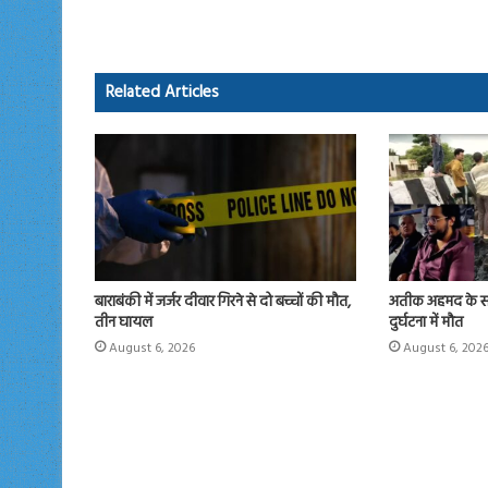
b
to
ail
re
o
d
ok
o
Related Articles
n
बाराबंकी में जर्जर दीवार गिरने से दो बच्चों की मौत,
अतीक अहमद के सबस
तीन घायल
दुर्घटना में मौत
August 6, 2026
August 6, 202