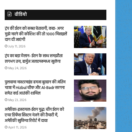
वीडियो
ट्रंप की ईरान को सख्त चेतावनी, कहा- अगर
मुझे मारने की कोशिश की तो 1000 मिसाइलें
दाग दी जाएंगी
July 11, 2026
ट्रंप का बड़ा ऐलान- ईरान के साथ समझौता
लगभग तय, हार्मुज जलडमरूमध्य खुलेगा
May 24, 2026
पुलवामा मास्टरमाइंड हमजा बुरहान की अंतिम
यात्रा में Hizbul चीफ और Al-Badr सरगना
समेत कई आतंकी शामिल
May 23, 2026
अमेरिका-इजरायल-ईरान युद्ध: चीन ईरान को
एयर डिफेंस सिस्टम भेजने की तैयारी में,
अमेरिकी खुफिया रिपोर्ट में दावा
April 11, 2026