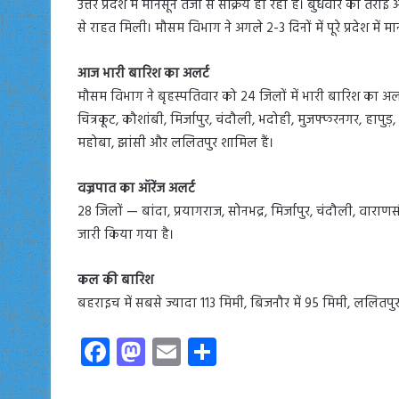
उत्तर प्रदेश में मानसून तेजी से सक्रिय हो रहा है। बुधवार को तर
से राहत मिली। मौसम विभाग ने अगले 2-3 दिनों में पूरे प्रदेश में म
आज भारी बारिश का अलर्ट
मौसम विभाग ने बृहस्पतिवार को 24 जिलों में भारी बारिश का अलर्ट 
चित्रकूट, कौशांबी, मिर्जापुर, चंदौली, भदोही, मुजफ्फरनगर, हापु
महोबा, झांसी और ललितपुर शामिल हैं।
वज्रपात का ऑरेंज अलर्ट
28 जिलों — बांदा, प्रयागराज, सोनभद्र, मिर्जापुर, चंदौली, वार
जारी किया गया है।
कल की बारिश
बहराइच में सबसे ज्यादा 113 मिमी, बिजनौर में 95 मिमी, ललितपुर
Fa
M
E
S
ce
as
m
ha