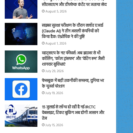
सीएसएएम और डीपफेक कंटेंट पर जताया खेद
August 5, 2026
साइबर सुरक्षा परीक्षण के दौरान क्लॉड एआई
(Claude AI) ने तीन असली कंपनियों को
किया हैक: एंथ्रोपिक ने की पुष्टि
August 1, 2026
व्हाट्सएप के नए फीचर्स: अब ब्राउजर से भी
कॉलिंग, ‘कॉल ट्रांसफर’ और ‘वेटिंग रूम’ जैसी
शानदार सुविधाएं
July 29, 2026
फेसबुक में बड़ी तकनीकी समस्या, दुनिया भर
के यूजर्स परेशान
July 19, 2026
15 जुलाई से लॉन्च हो रही है नई IRCTC
वेबसाइट, टिकट बुकिंग अब होगी आसान और
तेज
July 15, 2026