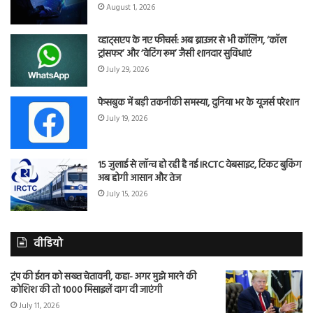
August 1, 2026
व्हाट्सएप के नए फीचर्स: अब ब्राउजर से भी कॉलिंग, ‘कॉल
ट्रांसफर’ और ‘वेटिंग रूम’ जैसी शानदार सुविधाएं
July 29, 2026
फेसबुक में बड़ी तकनीकी समस्या, दुनिया भर के यूजर्स परेशान
July 19, 2026
15 जुलाई से लॉन्च हो रही है नई IRCTC वेबसाइट, टिकट बुकिंग
अब होगी आसान और तेज
July 15, 2026
वीडियो
ट्रंप की ईरान को सख्त चेतावनी, कहा- अगर मुझे मारने की
कोशिश की तो 1000 मिसाइलें दाग दी जाएंगी
July 11, 2026