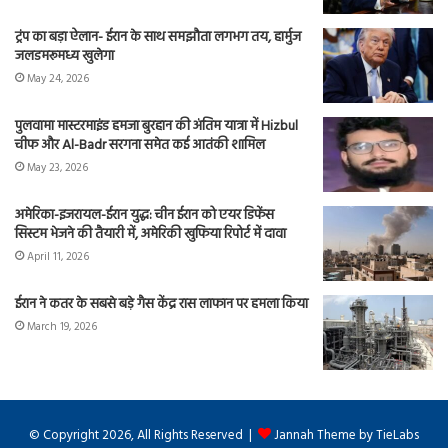
ट्रंप का बड़ा ऐलान- ईरान के साथ समझौता लगभग तय, हार्मुज
जलडमरूमध्य खुलेगा
May 24, 2026
पुलवामा मास्टरमाइंड हमजा बुरहान की अंतिम यात्रा में Hizbul
चीफ और Al-Badr सरगना समेत कई आतंकी शामिल
May 23, 2026
अमेरिका-इजरायल-ईरान युद्ध: चीन ईरान को एयर डिफेंस
सिस्टम भेजने की तैयारी में, अमेरिकी खुफिया रिपोर्ट में दावा
April 11, 2026
ईरान ने कतर के सबसे बड़े गैस केंद्र रास लाफान पर हमला किया
March 19, 2026
© Copyright 2026, All Rights Reserved |
Jannah Theme by TieLabs