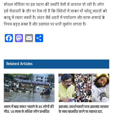
सोशल मीडिया पर इस घटना की तस्वीरें तेजी से वायरल हो रही हैं। लोग
इसे चेतावनी के तौर पर देख रहे हैं कि विदेशों में जाकर भी घरेलू आदतों को
काबू में रखना जरूरी है। लंदन जैसे शहरों में पर्यावरण और साफ-सफाई के
नियम बहुत सख्त हैं और उल्लंघन पर भारी जुर्माना लगता है।
Fa
M
E
S
ce
as
m
ha
b
to
ail
re
o
d
Related Articles
ok
o
n
असम में बाढ़ संकट गहराने से 95 लोगों की
झारखंड: प्रदर्शनकारी छात्र झारखंड सरकार
मौत, 1.6 लाख से अधिक लोग प्रभावित
के साथ बातचीत करने पर सहमत हुए,