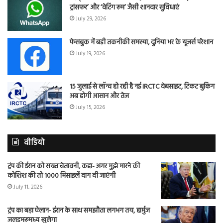
ट्रांसफर’ और ‘वेटिंग रूम’ जैसी शानदार सुविधाएं
July 29, 2026
फेसबुक में बड़ी तकनीकी समस्या, दुनिया भर के यूजर्स परेशान
July 19, 2026
15 जुलाई से लॉन्च हो रही है नई IRCTC वेबसाइट, टिकट बुकिंग
अब होगी आसान और तेज
July 15, 2026
वीडियो
ट्रंप की ईरान को सख्त चेतावनी, कहा- अगर मुझे मारने की
कोशिश की तो 1000 मिसाइलें दाग दी जाएंगी
July 11, 2026
ट्रंप का बड़ा ऐलान- ईरान के साथ समझौता लगभग तय, हार्मुज
जलडमरूमध्य खुलेगा