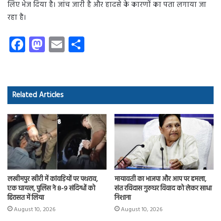
लिए भेज दिया है। जांच जारी है और हादसे के कारणों का पता लगाया जा
रहा है।
Fa
M
E
S
ce
as
m
ha
b
to
ail
re
o
d
Related Articles
ok
o
n
लखीमपुर खीरी में कांवड़ियों पर पथराव,
मायावती का भाजपा और आप पर हमला,
एक घायल, पुलिस ने 8-9 संदिग्धों को
संत रविदास गुरुघर विवाद को लेकर साधा
हिरासत में लिया
निशाना
August 10, 2026
August 10, 2026