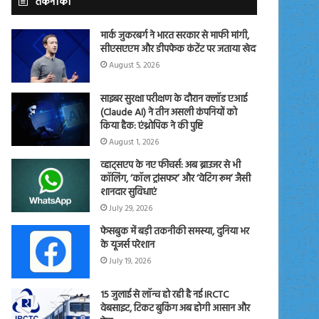
तकनीकी
मार्क जुकरबर्ग ने भारत सरकार से माफी मांगी,
सीएसएएम और डीपफेक कंटेंट पर जताया खेद
August 5, 2026
साइबर सुरक्षा परीक्षण के दौरान क्लॉड एआई
(Claude AI) ने तीन असली कंपनियों को
किया हैक: एंथ्रोपिक ने की पुष्टि
August 1, 2026
व्हाट्सएप के नए फीचर्स: अब ब्राउजर से भी
कॉलिंग, ‘कॉल ट्रांसफर’ और ‘वेटिंग रूम’ जैसी
शानदार सुविधाएं
July 29, 2026
फेसबुक में बड़ी तकनीकी समस्या, दुनिया भर
के यूजर्स परेशान
July 19, 2026
15 जुलाई से लॉन्च हो रही है नई IRCTC
वेबसाइट, टिकट बुकिंग अब होगी आसान और