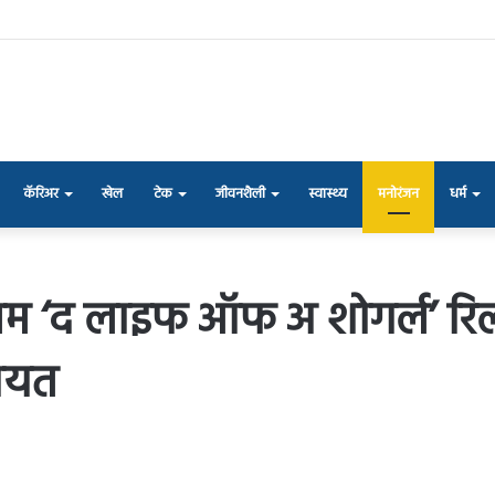
कॅरिअर
खेल
टेक
जीवनशैली
स्वास्थ्य
मनोरंजन
धर्म
्बम ‘द लाइफ ऑफ अ शोगर्ल’ रिली
कायत