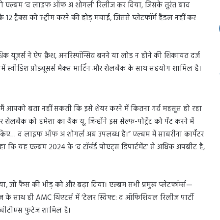
टूडियो एल्बम ‘द लाइफ ऑफ अ शोगर्ल’ रिलीज कर दिया, जिसके तुरंत बाद
े 12 ट्रैक्स को स्ट्रीम करने की होड़ मचाई, जिससे प्लेटफॉर्म हैंडल नहीं कर
धिक यूजर्स ने ऐप क्रैश, अनरिस्पॉन्सिव बनने या लोड न होने की शिकायत दर्ज
ं स्वीडिश प्रोड्यूसर्स मैक्स मार्टिन और शेलबैक के साथ सहयोग शामिल है।
“मैं आपको बता नहीं सकती कि इसे शेयर करने में कितना गर्व महसूस हो रहा
शेलबैक को हमेशा का थैंक यू, जिन्होंने इस सेल्फ-पोर्ट्रेट को पेंट करने में
िए… द लाइफ ऑफ अ शोगर्ल अब उपलब्ध है।” एल्बम में साबरीना कार्पेंटर
ा कि यह एल्बम 2024 के ‘द टॉर्चर्ड पोएट्स डिपार्टमेंट’ से अधिक अपबीट है,
, जो फैंस की भीड़ को और बढ़ा दिया। एल्बम सभी प्रमुख प्लेटफॉर्म्स—
ज के साथ ही AMC थिएटर्स में ‘टेलर स्विफ्ट: द ऑफिशियल रिलीज पार्टी
 बीटीएस फुटेज शामिल हैं।