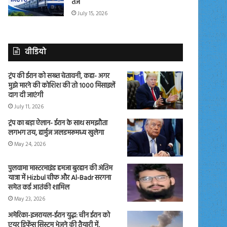
तेज
July 15, 2026
वीडियो
ट्रंप की ईरान को सख्त चेतावनी, कहा- अगर
मुझे मारने की कोशिश की तो 1000 मिसाइलें
दाग दी जाएंगी
July 11, 2026
ट्रंप का बड़ा ऐलान- ईरान के साथ समझौता
लगभग तय, हार्मुज जलडमरूमध्य खुलेगा
May 24, 2026
पुलवामा मास्टरमाइंड हमजा बुरहान की अंतिम
यात्रा में Hizbul चीफ और Al-Badr सरगना
समेत कई आतंकी शामिल
May 23, 2026
अमेरिका-इजरायल-ईरान युद्ध: चीन ईरान को
एयर डिफेंस सिस्टम भेजने की तैयारी में,