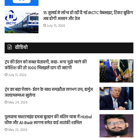
15 जुलाई से लॉन्च हो रही है नई IRCTC वेबसाइट, टिकट बुकिंग
अब होगी आसान और तेज
July 15, 2026
वीडियो
ट्रंप की ईरान को सख्त चेतावनी, कहा- अगर मुझे मारने की
कोशिश की तो 1000 मिसाइलें दाग दी जाएंगी
July 11, 2026
ट्रंप का बड़ा ऐलान- ईरान के साथ समझौता लगभग तय, हार्मुज
जलडमरूमध्य खुलेगा
May 24, 2026
पुलवामा मास्टरमाइंड हमजा बुरहान की अंतिम यात्रा में Hizbul
चीफ और Al-Badr सरगना समेत कई आतंकी शामिल
May 23, 2026