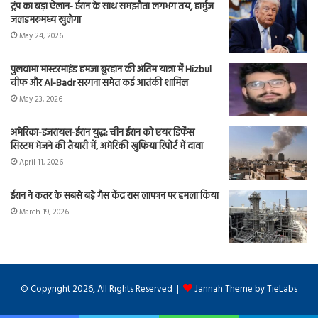
ट्रंप का बड़ा ऐलान- ईरान के साथ समझौता लगभग तय, हार्मुज
जलडमरूमध्य खुलेगा
May 24, 2026
पुलवामा मास्टरमाइंड हमजा बुरहान की अंतिम यात्रा में Hizbul
चीफ और Al-Badr सरगना समेत कई आतंकी शामिल
May 23, 2026
अमेरिका-इजरायल-ईरान युद्ध: चीन ईरान को एयर डिफेंस
सिस्टम भेजने की तैयारी में, अमेरिकी खुफिया रिपोर्ट में दावा
April 11, 2026
ईरान ने कतर के सबसे बड़े गैस केंद्र रास लाफान पर हमला किया
March 19, 2026
© Copyright 2026, All Rights Reserved |
Jannah Theme by TieLabs