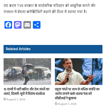
यह कदम TVK सरकार के सार्वजनिक परिवहन को आधुनिक बनाने और
राज्यभर में बेहतर कनेक्टिविटी बढ़ाने की दिशा में उठाया गया है।
Fa
M
E
S
ce
as
m
ha
b
to
ail
re
o
d
Related Articles
ok
o
n
15 राज्यों में भारी बारिश और तेज आंधी का
राहुल गांधी पर आय से अधिक संपत्ति का
अलर्ट, दिल्ली-यूपी में विशेष सतर्कता
आरोप लगाने वाले भाजपा नेता को
सीबीआई ने बुलाया
August 7, 2026
August 7, 2026