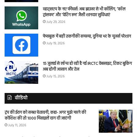
व्हाट्सएप के नए फीचर्स: अब ब्राउजर से भी कॉलिंग, ‘कॉल
ट्रांसफर’ और ‘वेटिंग रूम’ जैसी शानदार सुविधाएं
July 29, 2026
फेसबुक में बड़ी तकनीकी समस्या, दुनिया भर के यूजर्स परेशान
July 19, 2026
15 जुलाई से लॉन्च हो रही है नई IRCTC वेबसाइट, टिकट बुकिंग
अब होगी आसान और तेज
July 15, 2026
वीडियो
ट्रंप की ईरान को सख्त चेतावनी, कहा- अगर मुझे मारने की
कोशिश की तो 1000 मिसाइलें दाग दी जाएंगी
July 11, 2026