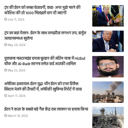
ट्रंप की ईरान को सख्त चेतावनी, कहा- अगर मुझे मारने की
कोशिश की तो 1000 मिसाइलें दाग दी जाएंगी
July 11, 2026
ट्रंप का बड़ा ऐलान- ईरान के साथ समझौता लगभग तय, हार्मुज
जलडमरूमध्य खुलेगा
May 24, 2026
पुलवामा मास्टरमाइंड हमजा बुरहान की अंतिम यात्रा में Hizbul
चीफ और Al-Badr सरगना समेत कई आतंकी शामिल
May 23, 2026
अमेरिका-इजरायल-ईरान युद्ध: चीन ईरान को एयर डिफेंस
सिस्टम भेजने की तैयारी में, अमेरिकी खुफिया रिपोर्ट में दावा
April 11, 2026
ईरान ने कतर के सबसे बड़े गैस केंद्र रास लाफान पर हमला किया
March 19, 2026