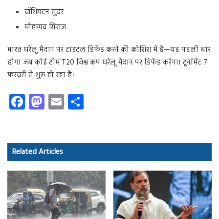
वॉशिंगटन सुंदर
मोहम्मद सिराज
भारत घरेलू मैदान पर टाइटल डिफेंड करने की कोशिश में है—यह पहली बार
होगा जब कोई टीम T20 विश्व कप घरेलू मैदान पर डिफेंड करेगा। टूर्नामेंट 7
फरवरी से शुरू हो रहा है।
Fa
M
E
S
ce
as
m
ha
b
to
ail
re
o
d
Related Articles
ok
o
n