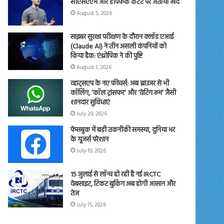
सीएसएएम और डीपफेक कंटेंट पर जताया खेद
August 5, 2026
साइबर सुरक्षा परीक्षण के दौरान क्लॉड एआई
(Claude AI) ने तीन असली कंपनियों को
किया हैक: एंथ्रोपिक ने की पुष्टि
August 1, 2026
व्हाट्सएप के नए फीचर्स: अब ब्राउजर से भी
कॉलिंग, ‘कॉल ट्रांसफर’ और ‘वेटिंग रूम’ जैसी
शानदार सुविधाएं
July 29, 2026
फेसबुक में बड़ी तकनीकी समस्या, दुनिया भर
के यूजर्स परेशान
July 19, 2026
15 जुलाई से लॉन्च हो रही है नई IRCTC
वेबसाइट, टिकट बुकिंग अब होगी आसान और
तेज
July 15, 2026