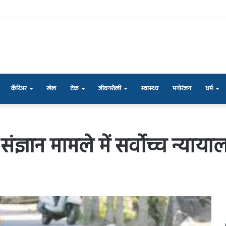
कॅरिअर
खेल
टेक
जीवनशैली
स्वास्थ्य
मनोरंजन
धर्म
तः संज्ञान मामले में सर्वोच्च न्य