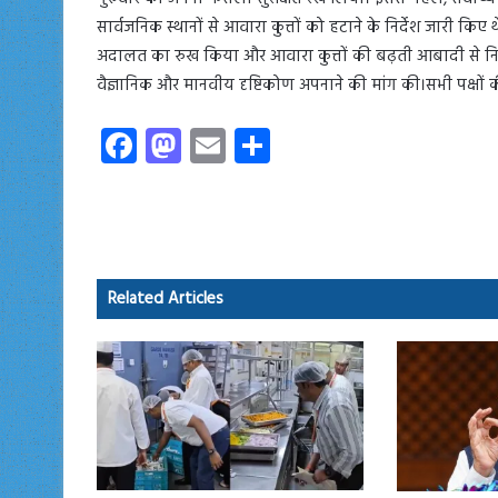
सार्वजनिक स्थानों से आवारा कुत्तों को हटाने के निर्देश जारी किए 
अदालत का रुख किया और आवारा कुत्तों की बढ़ती आबादी से निपट
वैज्ञानिक और मानवीय दृष्टिकोण अपनाने की मांग की।सभी पक्षों
Fa
M
E
S
ce
as
m
ha
b
to
ail
re
o
d
ok
o
Related Articles
n