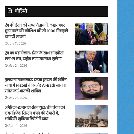
वीडियो
ट्रंप की ईरान को सख्त चेतावनी, कहा- अगर
मुझे मारने की कोशिश की तो 1000 मिसाइलें
दाग दी जाएंगी
July 11, 2026
ट्रंप का बड़ा ऐलान- ईरान के साथ समझौता
लगभग तय, हार्मुज जलडमरूमध्य खुलेगा
May 24, 2026
पुलवामा मास्टरमाइंड हमजा बुरहान की अंतिम
यात्रा में Hizbul चीफ और Al-Badr सरगना
समेत कई आतंकी शामिल
May 23, 2026
अमेरिका-इजरायल-ईरान युद्ध: चीन ईरान को
एयर डिफेंस सिस्टम भेजने की तैयारी में,
अमेरिकी खुफिया रिपोर्ट में दावा
April 11, 2026