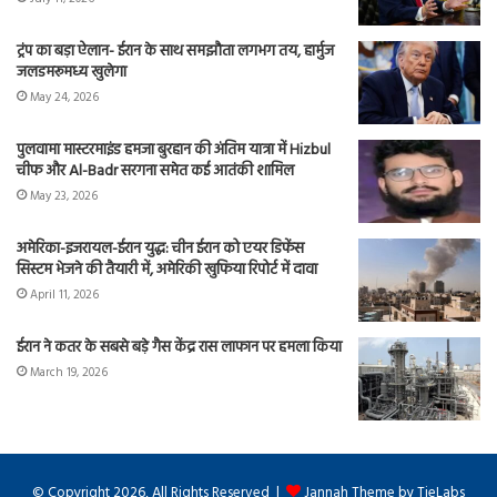
ट्रंप का बड़ा ऐलान- ईरान के साथ समझौता लगभग तय, हार्मुज
जलडमरूमध्य खुलेगा
May 24, 2026
पुलवामा मास्टरमाइंड हमजा बुरहान की अंतिम यात्रा में Hizbul
चीफ और Al-Badr सरगना समेत कई आतंकी शामिल
May 23, 2026
अमेरिका-इजरायल-ईरान युद्ध: चीन ईरान को एयर डिफेंस
सिस्टम भेजने की तैयारी में, अमेरिकी खुफिया रिपोर्ट में दावा
April 11, 2026
ईरान ने कतर के सबसे बड़े गैस केंद्र रास लाफान पर हमला किया
March 19, 2026
© Copyright 2026, All Rights Reserved |
Jannah Theme by TieLabs