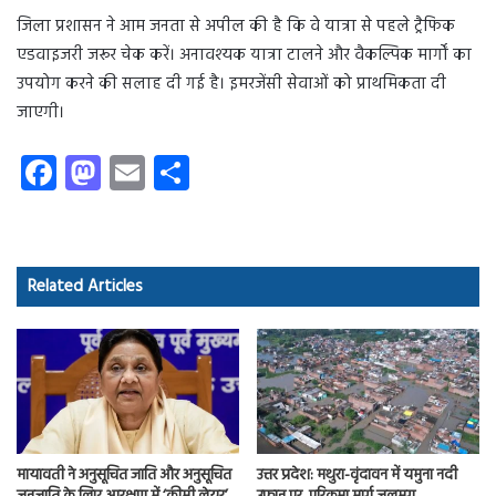
जिला प्रशासन ने आम जनता से अपील की है कि वे यात्रा से पहले ट्रैफिक
एडवाइजरी जरूर चेक करें। अनावश्यक यात्रा टालने और वैकल्पिक मार्गों का
उपयोग करने की सलाह दी गई है। इमरजेंसी सेवाओं को प्राथमिकता दी
जाएगी।
Fa
M
E
S
ce
as
m
ha
b
to
ail
re
o
d
Related Articles
ok
o
n
मायावती ने अनुसूचित जाति और अनुसूचित
उत्तर प्रदेश: मथुरा-वृंदावन में यमुना नदी