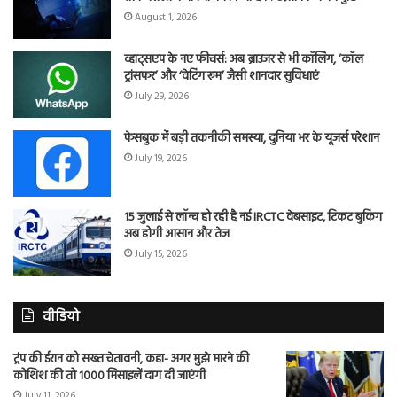
August 1, 2026
व्हाट्सएप के नए फीचर्स: अब ब्राउजर से भी कॉलिंग, ‘कॉल
ट्रांसफर’ और ‘वेटिंग रूम’ जैसी शानदार सुविधाएं
July 29, 2026
फेसबुक में बड़ी तकनीकी समस्या, दुनिया भर के यूजर्स परेशान
July 19, 2026
15 जुलाई से लॉन्च हो रही है नई IRCTC वेबसाइट, टिकट बुकिंग
अब होगी आसान और तेज
July 15, 2026
वीडियो
ट्रंप की ईरान को सख्त चेतावनी, कहा- अगर मुझे मारने की
कोशिश की तो 1000 मिसाइलें दाग दी जाएंगी
July 11, 2026