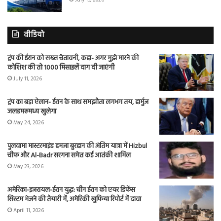
वीडियो
ट्रंप की ईरान को सख्त चेतावनी, कहा- अगर मुझे मारने की
कोशिश की तो 1000 मिसाइलें दाग दी जाएंगी
July 11, 2026
ट्रंप का बड़ा ऐलान- ईरान के साथ समझौता लगभग तय, हार्मुज
जलडमरूमध्य खुलेगा
May 24, 2026
पुलवामा मास्टरमाइंड हमजा बुरहान की अंतिम यात्रा में Hizbul
चीफ और Al-Badr सरगना समेत कई आतंकी शामिल
May 23, 2026
अमेरिका-इजरायल-ईरान युद्ध: चीन ईरान को एयर डिफेंस
सिस्टम भेजने की तैयारी में, अमेरिकी खुफिया रिपोर्ट में दावा
April 11, 2026