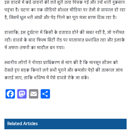
इस हादसे में कई वाहनों की छतें बुरी तरह पिचक गईं और उन्हें भारी नुकसान
पहुंचा है। घटना का एक वीडियो सोशल मीडिया पर तेजी से वायरल हो रहा
है, जिसमें धूल भरी आंधी और पेड़ गिरने का पूरा मंजर साफ दिख रहा है।
हालांकि, इस दुर्घटना में किसी के हताहत होने की खबर नहीं है, जो गनीमत
रही। हादसे के बाद फिल्म सिटी रोड पर यातायात प्रभावित रहा और इलाके
में अफरा-तफरी का माहौल बन गया।
स्थानीय लोगों ने नोएडा प्राधिकरण से मांग की है कि मानसून सीजन को
देखते हुए सड़क किनारे लगे सभी पुराने और कमजोर पेड़ों की तत्काल जांच
कराई जाए, ताकि भविष्य में ऐसे हादसे रोके जा सकें।
Fa
M
E
S
ce
as
m
ha
b
to
ail
re
o
d
Related Articles