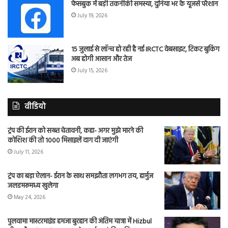
फेसबुक में बड़ी तकनीकी समस्या, दुनिया भर के यूजर्स परेशान
July 19, 2026
15 जुलाई से लॉन्च हो रही है नई IRCTC वेबसाइट, टिकट बुकिंग
अब होगी आसान और तेज
July 15, 2026
वीडियो
ट्रंप की ईरान को सख्त चेतावनी, कहा- अगर मुझे मारने की
कोशिश की तो 1000 मिसाइलें दाग दी जाएंगी
July 11, 2026
ट्रंप का बड़ा ऐलान- ईरान के साथ समझौता लगभग तय, हार्मुज
जलडमरूमध्य खुलेगा
May 24, 2026
पुलवामा मास्टरमाइंड हमजा बुरहान की अंतिम यात्रा में Hizbul