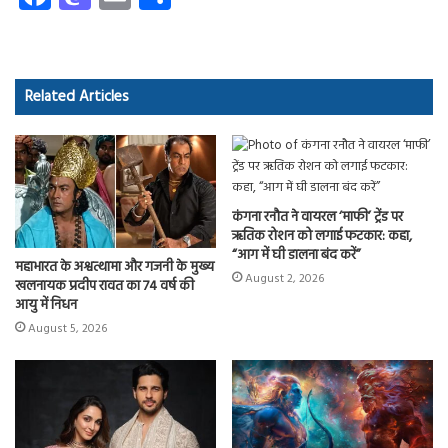
ce
as
m
ha
b
to
ail
re
o
d
Related Articles
ok
o
n
कंगना रनौत ने वायरल ‘माफी’ ट्रेंड पर
ऋतिक रोशन को लगाई फटकार: कहा,
“आग में घी डालना बंद करें”
महाभारत के अश्वत्थामा और गजनी के मुख्य
August 2, 2026
खलनायक प्रदीप रावत का 74 वर्ष की
आयु में निधन
August 5, 2026