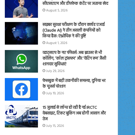
सीएसएएम और डीपफेक कंटेंट पर जताया खेद
August 5, 2026
साइबर सुरक्षा परीक्षण के दौरान क्लॉड एआई
(Claude AI) ने तीन असली कंपनियों को
किया हैक: एंथ्रोपिक ने की पुष्टि
August 1, 2026
व्हाट्सएप के नए फीचर्स: अब ब्राउजर से भी
कॉलिंग, ‘कॉल ट्रांसफर’ और ‘वेटिंग रूम’ जैसी
शानदार सुविधाएं
July 29, 2026
फेसबुक में बड़ी तकनीकी समस्या, दुनिया भर
के यूजर्स परेशान
July 19, 2026
15 जुलाई से लॉन्च हो रही है नई IRCTC
वेबसाइट, टिकट बुकिंग अब होगी आसान और
तेज
July 15, 2026