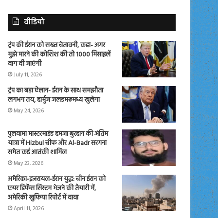
वीडियो
ट्रंप की ईरान को सख्त चेतावनी, कहा- अगर
मुझे मारने की कोशिश की तो 1000 मिसाइलें
दाग दी जाएंगी
July 11, 2026
ट्रंप का बड़ा ऐलान- ईरान के साथ समझौता
लगभग तय, हार्मुज जलडमरूमध्य खुलेगा
May 24, 2026
पुलवामा मास्टरमाइंड हमजा बुरहान की अंतिम
यात्रा में Hizbul चीफ और Al-Badr सरगना
समेत कई आतंकी शामिल
May 23, 2026
अमेरिका-इजरायल-ईरान युद्ध: चीन ईरान को
एयर डिफेंस सिस्टम भेजने की तैयारी में,
अमेरिकी खुफिया रिपोर्ट में दावा
April 11, 2026