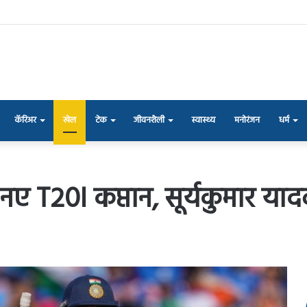
कॅरिअर
खेल
टेक
जीवनशैली
स्वास्थ्य
मनोरंजन
धर्म
े नए T20I कप्तान, सूर्यकुमार य