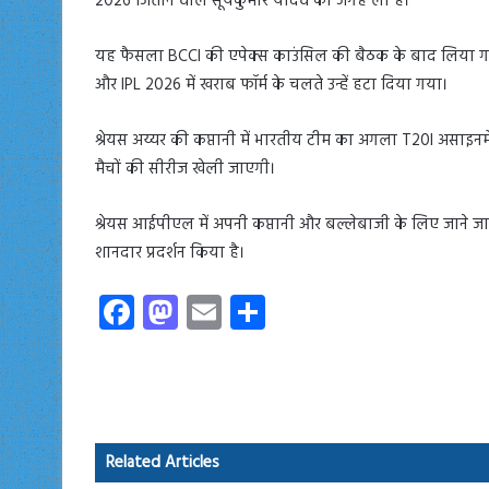
2026 जिताने वाले सूर्यकुमार यादव की जगह ली है।
यह फैसला BCCI की एपेक्स काउंसिल की बैठक के बाद लिया गया। सू
और IPL 2026 में खराब फॉर्म के चलते उन्हें हटा दिया गया।
श्रेयस अय्यर की कप्तानी में भारतीय टीम का अगला T20I असाइनम
मैचों की सीरीज खेली जाएगी।
श्रेयस आईपीएल में अपनी कप्तानी और बल्लेबाजी के लिए जाने जाते
शानदार प्रदर्शन किया है।
Fa
M
E
S
ce
as
m
ha
b
to
ail
re
o
d
ok
o
Related Articles
n