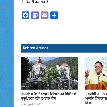
की तैयारी कर रहा है।
Fa
M
E
S
ce
as
m
ha
b
to
ail
re
o
d
ok
o
Related Articles
n
उत्तराखंड हाईकोर्ट हल्द्वानी शिफ्टिंग को कैबिनेट की
मुख्यमंत्री धामी ने 
मंजूरी, हटाने पड़ेंगे 15 हजार पौधे
भारतीय क्रिकेटर ऋ
किया
August 8, 2026