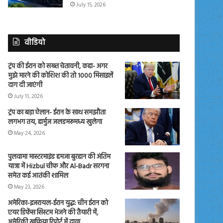
July 15, 2026
वीडियो
ट्रंप की ईरान को सख्त चेतावनी, कहा- अगर
मुझे मारने की कोशिश की तो 1000 मिसाइलें
दाग दी जाएंगी
July 11, 2026
ट्रंप का बड़ा ऐलान- ईरान के साथ समझौता
लगभग तय, हार्मुज जलडमरूमध्य खुलेगा
May 24, 2026
पुलवामा मास्टरमाइंड हमजा बुरहान की अंतिम
यात्रा में Hizbul चीफ और Al-Badr सरगना
समेत कई आतंकी शामिल
May 23, 2026
अमेरिका-इजरायल-ईरान युद्ध: चीन ईरान को
एयर डिफेंस सिस्टम भेजने की तैयारी में,
अमेरिकी खुफिया रिपोर्ट में दावा