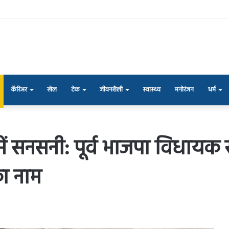
कॅरिअर
खेल
टेक
जीवनशैली
स्वास्थ्य
मनोरंजन
धर्म
में सनसनी: पूर्व भाजपा विधायक स
का नाम