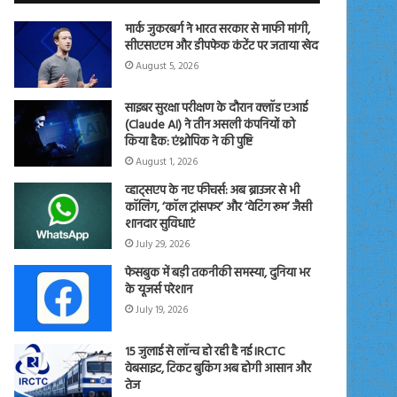
मार्क जुकरबर्ग ने भारत सरकार से माफी मांगी,
सीएसएएम और डीपफेक कंटेंट पर जताया खेद
August 5, 2026
साइबर सुरक्षा परीक्षण के दौरान क्लॉड एआई
(Claude AI) ने तीन असली कंपनियों को
किया हैक: एंथ्रोपिक ने की पुष्टि
August 1, 2026
व्हाट्सएप के नए फीचर्स: अब ब्राउजर से भी
कॉलिंग, ‘कॉल ट्रांसफर’ और ‘वेटिंग रूम’ जैसी
शानदार सुविधाएं
July 29, 2026
फेसबुक में बड़ी तकनीकी समस्या, दुनिया भर
के यूजर्स परेशान
July 19, 2026
15 जुलाई से लॉन्च हो रही है नई IRCTC
वेबसाइट, टिकट बुकिंग अब होगी आसान और
तेज