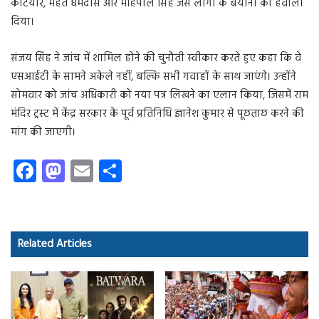
कटियार, महंत धर्मदास और महिपाल सिंह जैसे लोगों के बयानों का हवाला
दिया।
संजय सिंह ने जांच में शामिल होने की चुनौती स्वीकार करते हुए कहा कि वे
एसआईटी के सामने अकेले नहीं, बल्कि सभी गवाहों के साथ जाएंगे। उन्होंने
सोमवार को जांच अधिकारी को नया पत्र लिखने का एलान किया, जिसमें राम
मंदिर ट्रस्ट में केंद्र सरकार के पूर्व प्रतिनिधि ज्ञानेश कुमार से पूछताछ करने की
मांग की जाएगी।
Fa
M
E
S
ce
as
m
ha
b
to
ail
re
o
d
Related Articles
ok
o
n