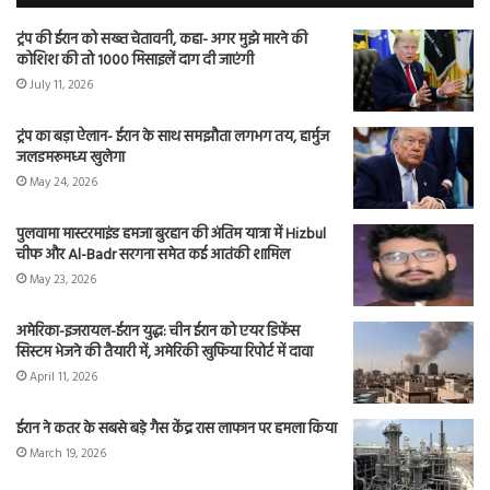
ट्रंप की ईरान को सख्त चेतावनी, कहा- अगर मुझे मारने की
कोशिश की तो 1000 मिसाइलें दाग दी जाएंगी
July 11, 2026
ट्रंप का बड़ा ऐलान- ईरान के साथ समझौता लगभग तय, हार्मुज
जलडमरूमध्य खुलेगा
May 24, 2026
पुलवामा मास्टरमाइंड हमजा बुरहान की अंतिम यात्रा में Hizbul
चीफ और Al-Badr सरगना समेत कई आतंकी शामिल
May 23, 2026
अमेरिका-इजरायल-ईरान युद्ध: चीन ईरान को एयर डिफेंस
सिस्टम भेजने की तैयारी में, अमेरिकी खुफिया रिपोर्ट में दावा
April 11, 2026
ईरान ने कतर के सबसे बड़े गैस केंद्र रास लाफान पर हमला किया
March 19, 2026