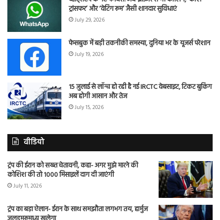
ट्रांसफर’ और ‘वेटिंग रूम’ जैसी शानदार सुविधाएं
July 29, 2026
फेसबुक में बड़ी तकनीकी समस्या, दुनिया भर के यूजर्स परेशान
July 19, 2026
15 जुलाई से लॉन्च हो रही है नई IRCTC वेबसाइट, टिकट बुकिंग
अब होगी आसान और तेज
July 15, 2026
वीडियो
ट्रंप की ईरान को सख्त चेतावनी, कहा- अगर मुझे मारने की
कोशिश की तो 1000 मिसाइलें दाग दी जाएंगी
July 11, 2026
ट्रंप का बड़ा ऐलान- ईरान के साथ समझौता लगभग तय, हार्मुज
जलडमरूमध्य खुलेगा