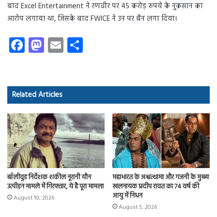
बाद Excel Entertainment ने रणवीर पर 45 करोड़ रुपये के नुकसान का
आरोप लगाया था, जिसके बाद FWICE ने उन पर बैन लगा दिया।
Fa
M
E
S
ce
as
m
ha
b
to
ail
re
o
d
Related Articles
ok
o
n
महाभारत के अश्वत्थामा और गजनी के मुख्य
बॉलीवुड निर्देशक शकील नूरानी यौन
खलनायक प्रदीप रावत का 74 वर्ष की
उत्पीड़न मामले में गिरफ्तार, ये है पूरा मामला
आयु में निधन
August 10, 2026
August 5, 2026