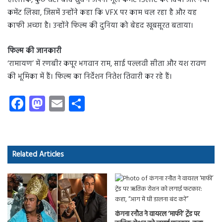
हालांकि, कुछ घंटों बाद ध्रुव ने अपना मूल कमेंट डिलीट कर दिया और नया
कमेंट लिखा, जिसमें उन्होंने कहा कि VFX पर काम चल रहा है और यह
काफी अच्छा है। उन्होंने फिल्म की दुनिया को बेहद खूबसूरत बताया।
फिल्म की जानकारी
‘रामायण’ में रणबीर कपूर भगवान राम, साई पल्लवी सीता और यश रावण
की भूमिका में हैं। फिल्म का निर्देशन नितेश तिवारी कर रहे हैं।
Fa
M
E
S
ce
as
m
ha
b
to
ail
re
o
d
Related Articles
ok
o
n
कंगना रनौत ने वायरल ‘माफी’ ट्रेंड पर