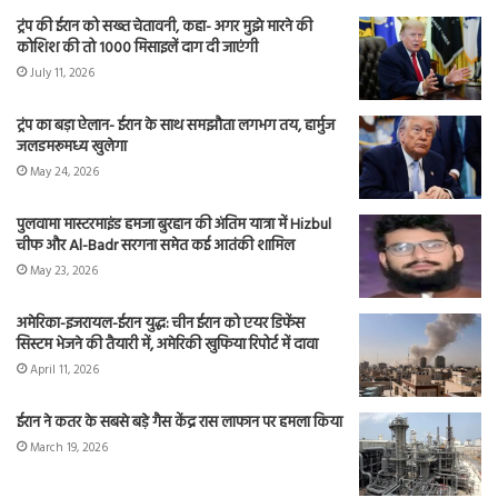
ट्रंप की ईरान को सख्त चेतावनी, कहा- अगर मुझे मारने की
कोशिश की तो 1000 मिसाइलें दाग दी जाएंगी
July 11, 2026
ट्रंप का बड़ा ऐलान- ईरान के साथ समझौता लगभग तय, हार्मुज
जलडमरूमध्य खुलेगा
May 24, 2026
पुलवामा मास्टरमाइंड हमजा बुरहान की अंतिम यात्रा में Hizbul
चीफ और Al-Badr सरगना समेत कई आतंकी शामिल
May 23, 2026
अमेरिका-इजरायल-ईरान युद्ध: चीन ईरान को एयर डिफेंस
सिस्टम भेजने की तैयारी में, अमेरिकी खुफिया रिपोर्ट में दावा
April 11, 2026
ईरान ने कतर के सबसे बड़े गैस केंद्र रास लाफान पर हमला किया
March 19, 2026