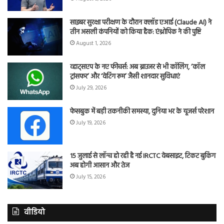
साइबर सुरक्षा परीक्षण के दौरान क्लॉड एआई (Claude AI) ने
तीन असली कंपनियों को किया हैक: एंथ्रोपिक ने की पुष्टि
August 1, 2026
व्हाट्सएप के नए फीचर्स: अब ब्राउजर से भी कॉलिंग, ‘कॉल
ट्रांसफर’ और ‘वेटिंग रूम’ जैसी शानदार सुविधाएं
July 29, 2026
फेसबुक में बड़ी तकनीकी समस्या, दुनिया भर के यूजर्स परेशान
July 19, 2026
15 जुलाई से लॉन्च हो रही है नई IRCTC वेबसाइट, टिकट बुकिंग
अब होगी आसान और तेज
July 15, 2026
वीडियो