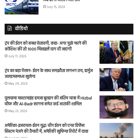
अब होगी आसान और तेज
July 15, 2026
वीडियो
ट्रंप की ईरान को सख्त चेतावनी, कहा- अगर मुझे मारने की
कोशिश की तो 1000 मिसाइलें दाग दी जाएंगी
July 11, 2026
ट्रंप का बड़ा ऐलान- ईरान के साथ समझौता लगभग तय, हार्मुज
जलडमरूमध्य खुलेगा
May 24, 2026
पुलवामा मास्टरमाइंड हमजा बुरहान की अंतिम यात्रा में Hizbul
चीफ और Al-Badr सरगना समेत कई आतंकी शामिल
May 23, 2026
अमेरिका-इजरायल-ईरान युद्ध: चीन ईरान को एयर डिफेंस
सिस्टम भेजने की तैयारी में, अमेरिकी खुफिया रिपोर्ट में दावा