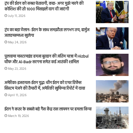
ट्रंप की ईरान को सख्त चेतावनी, कहा- अगर मुझे मारने की
कोशिश की तो 1000 मिसाइलें दाग दी जाएंगी
July 11, 2026
ट्रंप का बड़ा ऐलान- ईरान के साथ समझौता लगभग तय, हार्मुज
जलडमरूमध्य खुलेगा
May 24, 2026
पुलवामा मास्टरमाइंड हमजा बुरहान की अंतिम यात्रा में Hizbul
चीफ और Al-Badr सरगना समेत कई आतंकी शामिल
May 23, 2026
अमेरिका-इजरायल-ईरान युद्ध: चीन ईरान को एयर डिफेंस
सिस्टम भेजने की तैयारी में, अमेरिकी खुफिया रिपोर्ट में दावा
April 11, 2026
ईरान ने कतर के सबसे बड़े गैस केंद्र रास लाफान पर हमला किया
March 19, 2026