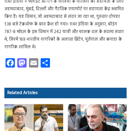
एअर इंडिया ने फ्लाइट AI-171 के यात्रियों के परिजनों की सहायता के लिए
अहमदाबाद, मुंबई, दिल्ली और गैटविक एयरपोर्ट पर सहायता केंद्र स्थापित
किए हैं। यह विमान, जो अहमदाबाद से लंदन जा रहा था, गुरुवार दोपहर
1:38 बजे टेकऑफ के बाद क्रैश हो गया। एअर इंडिया के अनुसार, बोइंग
787-8 मॉडल के इस विमान में 242 यात्री और चालक दल के सदस्य सवार
थे, जिनमें 169 भारतीय नागरिकों के अलावा ब्रिटेन, पुर्तगाल और कनाडा के
नागरिक शामिल थे।
Fa
M
E
S
ce
as
m
ha
b
to
ail
re
o
d
Related Articles
ok
o
n