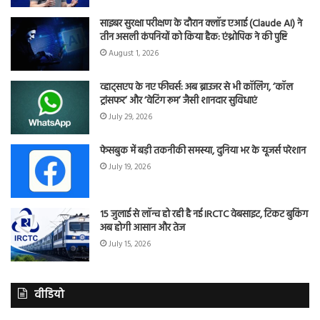
साइबर सुरक्षा परीक्षण के दौरान क्लॉड एआई (Claude AI) ने
तीन असली कंपनियों को किया हैक: एंथ्रोपिक ने की पुष्टि
August 1, 2026
व्हाट्सएप के नए फीचर्स: अब ब्राउजर से भी कॉलिंग, ‘कॉल
ट्रांसफर’ और ‘वेटिंग रूम’ जैसी शानदार सुविधाएं
July 29, 2026
फेसबुक में बड़ी तकनीकी समस्या, दुनिया भर के यूजर्स परेशान
July 19, 2026
15 जुलाई से लॉन्च हो रही है नई IRCTC वेबसाइट, टिकट बुकिंग
अब होगी आसान और तेज
July 15, 2026
वीडियो