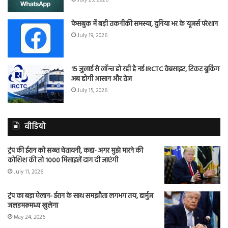
July 29, 2026
फेसबुक में बड़ी तकनीकी समस्या, दुनिया भर के यूजर्स परेशान
July 19, 2026
15 जुलाई से लॉन्च हो रही है नई IRCTC वेबसाइट, टिकट बुकिंग
अब होगी आसान और तेज
July 15, 2026
वीडियो
ट्रंप की ईरान को सख्त चेतावनी, कहा- अगर मुझे मारने की
कोशिश की तो 1000 मिसाइलें दाग दी जाएंगी
July 11, 2026
ट्रंप का बड़ा ऐलान- ईरान के साथ समझौता लगभग तय, हार्मुज
जलडमरूमध्य खुलेगा
May 24, 2026