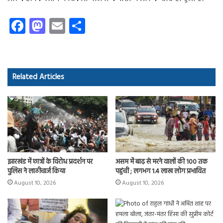
Fa
M
E
S
ce
as
m
ha
b
to
ail
re
o
d
Related Articles
ok
o
n
झारखंड में छात्रों के विरोध प्रदर्शन पर
असम में बाढ़ से मरने वालों की 100 तक
पुलिस ने लाठीचार्ज किया
पहुंची ; लगभग 1.4 लाख लोग प्रभावित
August 10, 2026
August 10, 2026