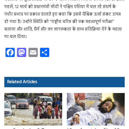
पहले, 12 मार्च को प्रधानमंत्री मोदी ने पश्चिम एशिया में चल रहे संघर्ष के
गंभीर प्रभाव पर प्रकाश डालते हुए कहा कि इससे वैश्विक ऊर्जा संकट उत्पन्न
हो गया है। उन्होंने स्थिति को “राष्ट्रीय चरित्र की एक महत्वपूर्ण परीक्षा”
बताया और शांति, धैर्य और जन जागरूकता के साथ प्रतिक्रिया देने के महत्व
पर बल दिया।
Fa
M
E
S
ce
as
m
ha
b
to
ail
re
o
d
Related Articles
ok
o
n