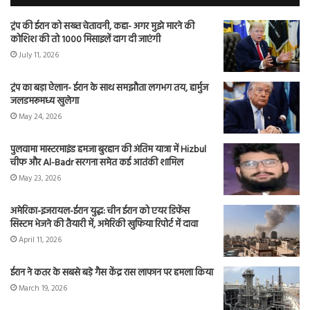
ट्रंप की ईरान को सख्त चेतावनी, कहा- अगर मुझे मारने की
कोशिश की तो 1000 मिसाइलें दाग दी जाएंगी
July 11, 2026
ट्रंप का बड़ा ऐलान- ईरान के साथ समझौता लगभग तय, हार्मुज
जलडमरूमध्य खुलेगा
May 24, 2026
पुलवामा मास्टरमाइंड हमजा बुरहान की अंतिम यात्रा में Hizbul
चीफ और Al-Badr सरगना समेत कई आतंकी शामिल
May 23, 2026
अमेरिका-इजरायल-ईरान युद्ध: चीन ईरान को एयर डिफेंस
सिस्टम भेजने की तैयारी में, अमेरिकी खुफिया रिपोर्ट में दावा
April 11, 2026
ईरान ने कतर के सबसे बड़े गैस केंद्र रास लाफान पर हमला किया
March 19, 2026