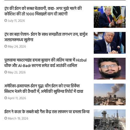
ट्रंप की ईरान को सख्त चेतावनी, कहा- अगर मुझे मारने की
कोशिश की तो 1000 मिसाइलें दाग दी जाएंगी
July 11, 2026
ट्रंप का बड़ा ऐलान- ईरान के साथ समझौता लगभग तय, हार्मुज
जलडमरूमध्य खुलेगा
May 24, 2026
पुलवामा मास्टरमाइंड हमजा बुरहान की अंतिम यात्रा में Hizbul
चीफ और Al-Badr सरगना समेत कई आतंकी शामिल
May 23, 2026
अमेरिका-इजरायल-ईरान युद्ध: चीन ईरान को एयर डिफेंस
सिस्टम भेजने की तैयारी में, अमेरिकी खुफिया रिपोर्ट में दावा
April 11, 2026
ईरान ने कतर के सबसे बड़े गैस केंद्र रास लाफान पर हमला किया
March 19, 2026