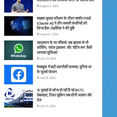
सीएसएएम और डीपफेक कंटेंट पर जताया खेद
August 5, 2026
साइबर सुरक्षा परीक्षण के दौरान क्लॉड एआई
(Claude AI) ने तीन असली कंपनियों को
किया हैक: एंथ्रोपिक ने की पुष्टि
August 1, 2026
व्हाट्सएप के नए फीचर्स: अब ब्राउजर से भी
कॉलिंग, ‘कॉल ट्रांसफर’ और ‘वेटिंग रूम’ जैसी
शानदार सुविधाएं
July 29, 2026
फेसबुक में बड़ी तकनीकी समस्या, दुनिया भर
के यूजर्स परेशान
July 19, 2026
15 जुलाई से लॉन्च हो रही है नई IRCTC
वेबसाइट, टिकट बुकिंग अब होगी आसान और
तेज
July 15, 2026