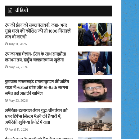
वीडियो
ट्रंप की ईरान को सख्त चेतावनी, कहा- अगर
मुझे मारने की कोशिश की तो 1000 मिसाइलें
दाग दी जाएंगी
July 11, 2026
ट्रंप का बड़ा ऐलान- ईरान के साथ समझौता
लगभग तय, हार्मुज जलडमरूमध्य खुलेगा
May 24, 2026
पुलवामा मास्टरमाइंड हमजा बुरहान की अंतिम
यात्रा में Hizbul चीफ और Al-Badr सरगना
समेत कई आतंकी शामिल
May 23, 2026
अमेरिका-इजरायल-ईरान युद्ध: चीन ईरान को
एयर डिफेंस सिस्टम भेजने की तैयारी में,
अमेरिकी खुफिया रिपोर्ट में दावा
April 11, 2026