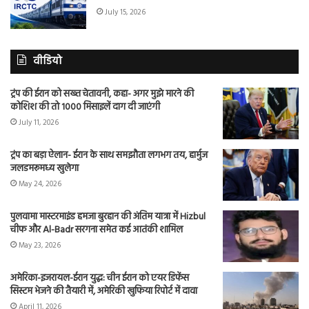
July 15, 2026
वीडियो
ट्रंप की ईरान को सख्त चेतावनी, कहा- अगर मुझे मारने की
कोशिश की तो 1000 मिसाइलें दाग दी जाएंगी
July 11, 2026
ट्रंप का बड़ा ऐलान- ईरान के साथ समझौता लगभग तय, हार्मुज
जलडमरूमध्य खुलेगा
May 24, 2026
पुलवामा मास्टरमाइंड हमजा बुरहान की अंतिम यात्रा में Hizbul
चीफ और Al-Badr सरगना समेत कई आतंकी शामिल
May 23, 2026
अमेरिका-इजरायल-ईरान युद्ध: चीन ईरान को एयर डिफेंस
सिस्टम भेजने की तैयारी में, अमेरिकी खुफिया रिपोर्ट में दावा
April 11, 2026