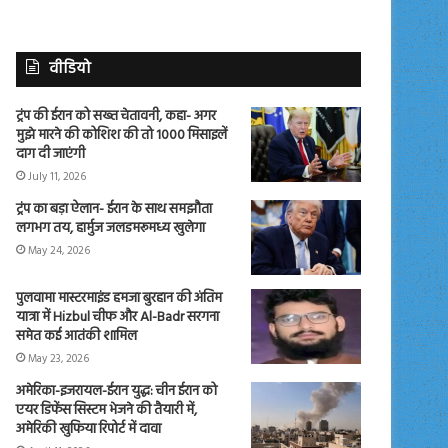
वीडियो
ट्रंप की ईरान को सख्त चेतावनी, कहा- अगर
मुझे मारने की कोशिश की तो 1000 मिसाइलें
दाग दी जाएंगी
July 11, 2026
ट्रंप का बड़ा ऐलान- ईरान के साथ समझौता
लगभग तय, हार्मुज जलडमरूमध्य खुलेगा
May 24, 2026
पुलवामा मास्टरमाइंड हमजा बुरहान की अंतिम
यात्रा में Hizbul चीफ और Al-Badr सरगना
समेत कई आतंकी शामिल
May 23, 2026
अमेरिका-इजरायल-ईरान युद्ध: चीन ईरान को
एयर डिफेंस सिस्टम भेजने की तैयारी में,
अमेरिकी खुफिया रिपोर्ट में दावा