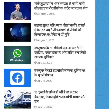
मार्क जुकरबर्ग ने भारत सरकार से माफी मांगी,
सीएसएएम और डीपफेक कंटेंट पर जताया खेद
August 5, 2026
साइबर सुरक्षा परीक्षण के दौरान क्लॉड एआई
(Claude AI) ने तीन असली कंपनियों को
किया हैक: एंथ्रोपिक ने की पुष्टि
August 1, 2026
व्हाट्सएप के नए फीचर्स: अब ब्राउजर से भी
कॉलिंग, ‘कॉल ट्रांसफर’ और ‘वेटिंग रूम’ जैसी
शानदार सुविधाएं
July 29, 2026
फेसबुक में बड़ी तकनीकी समस्या, दुनिया भर
के यूजर्स परेशान
July 19, 2026
15 जुलाई से लॉन्च हो रही है नई IRCTC
वेबसाइट, टिकट बुकिंग अब होगी आसान और
तेज
July 15, 2026