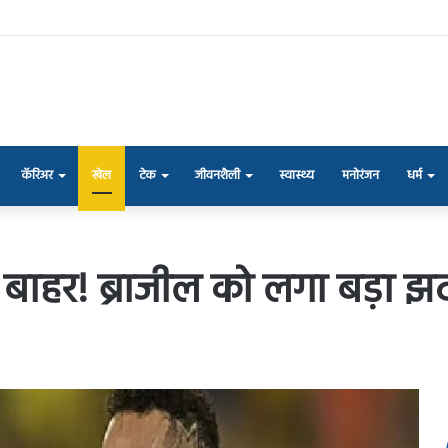
कॅरिअर
खेल
टेक
जीवनशैली
स्वास्थ्य
मनोरंजन
धर्म
े बाहर! ब्राजील को लगा बड़ा 