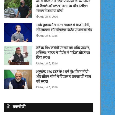
बॉम्बे हाईकोर्ट ने तरुण तेजपाल की बरी करने
के फैसले को पलटा, 2013 के यौन उत्पीड़न
मामले में ठहराया दोषी
August 6, 2026
मार्क जुकरबर्ग ने भारत सरकार से माफी मांगी,
सीएसएएम और डीपफेक कंटेंट पर जताया खेद
August 5, 2026
जनेश्वर मिश्र जयंती पर सपा का शक्ति प्रदर्शन,
अखिलेश यादव ने पीडीए में ‘पंडित’ जोड़ने का
दिया संदेश
August 5, 2026
अनुच्छेद 370 हटने के 7 वर्ष पूरे: पीएम मोदी
और सीएम योगी ने विकास व एकता की यात्रा
को सराहा
August 5, 2026
तकनीकी