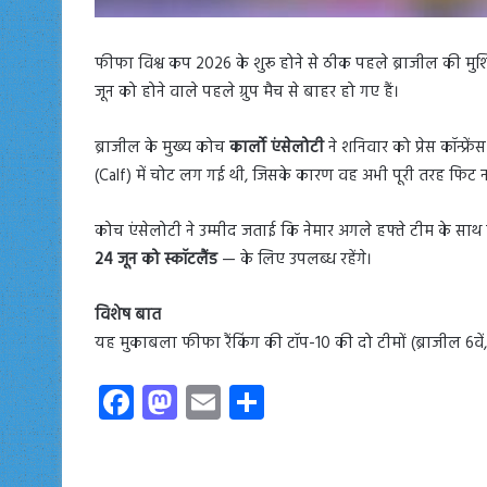
फीफा विश्व कप 2026 के शुरू होने से ठीक पहले ब्राजील की मुश्किल
जून को होने वाले पहले ग्रुप मैच से बाहर हो गए हैं।
ब्राजील के मुख्य कोच
कार्लो एंसेलोटी
ने शनिवार को प्रेस कॉन्फ्रें
(Calf) में चोट लग गई थी, जिसके कारण वह अभी पूरी तरह फिट नही
कोच एंसेलोटी ने उम्मीद जताई कि नेमार अगले हफ्ते टीम के साथ पूरी
24 जून को स्कॉटलैंड
— के लिए उपलब्ध रहेंगे।
विशेष बात
यह मुकाबला फीफा रैंकिंग की टॉप-10 की दो टीमों (ब्राजील 6वें, 
Fa
M
E
S
ce
as
m
ha
b
to
ail
re