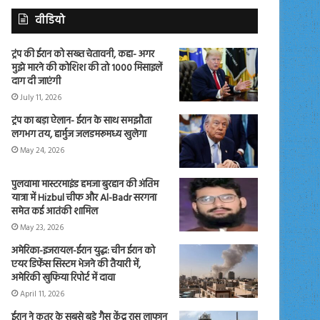
वीडियो
ट्रंप की ईरान को सख्त चेतावनी, कहा- अगर
मुझे मारने की कोशिश की तो 1000 मिसाइलें
दाग दी जाएंगी
July 11, 2026
ट्रंप का बड़ा ऐलान- ईरान के साथ समझौता
लगभग तय, हार्मुज जलडमरूमध्य खुलेगा
May 24, 2026
पुलवामा मास्टरमाइंड हमजा बुरहान की अंतिम
यात्रा में Hizbul चीफ और Al-Badr सरगना
समेत कई आतंकी शामिल
May 23, 2026
अमेरिका-इजरायल-ईरान युद्ध: चीन ईरान को
एयर डिफेंस सिस्टम भेजने की तैयारी में,
अमेरिकी खुफिया रिपोर्ट में दावा
April 11, 2026
ईरान ने कतर के सबसे बड़े गैस केंद्र रास लाफान