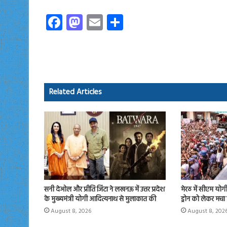
Fa
M
E
S
ce
as
m
ha
b
to
ail
re
o
d
ok
o
Related Articles
n
सनी देओल और प्रीति जिंटा ने लखनऊ में उत्तर प्रदेश
मेरठ में सीएम योगी न
के मुख्यमंत्री योगी आदित्यनाथ से मुलाकात की
ड्रोन को लेकर मचा
August 8, 2026
August 8, 202