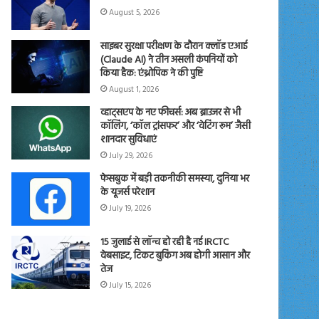
August 5, 2026
साइबर सुरक्षा परीक्षण के दौरान क्लॉड एआई
(Claude AI) ने तीन असली कंपनियों को
किया हैक: एंथ्रोपिक ने की पुष्टि
August 1, 2026
व्हाट्सएप के नए फीचर्स: अब ब्राउजर से भी
कॉलिंग, ‘कॉल ट्रांसफर’ और ‘वेटिंग रूम’ जैसी
शानदार सुविधाएं
July 29, 2026
फेसबुक में बड़ी तकनीकी समस्या, दुनिया भर
के यूजर्स परेशान
July 19, 2026
15 जुलाई से लॉन्च हो रही है नई IRCTC
वेबसाइट, टिकट बुकिंग अब होगी आसान और
तेज
July 15, 2026