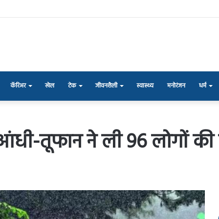
कॅरिअर
खेल
टेक
जीवनशैली
स्वास्थ्य
मनोरंजन
धर्म
: आंधी-तूफान ने ली 96 लोगों की