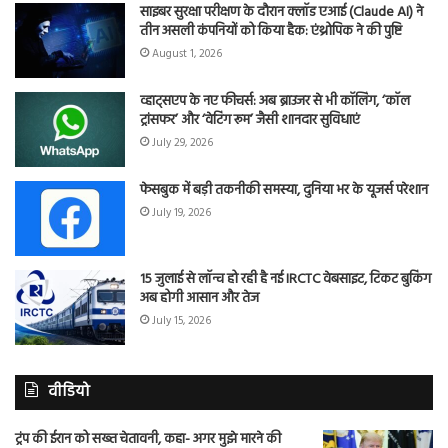
साइबर सुरक्षा परीक्षण के दौरान क्लॉड एआई (Claude AI) ने
तीन असली कंपनियों को किया हैक: एंथ्रोपिक ने की पुष्टि
August 1, 2026
व्हाट्सएप के नए फीचर्स: अब ब्राउजर से भी कॉलिंग, ‘कॉल
ट्रांसफर’ और ‘वेटिंग रूम’ जैसी शानदार सुविधाएं
July 29, 2026
फेसबुक में बड़ी तकनीकी समस्या, दुनिया भर के यूजर्स परेशान
July 19, 2026
15 जुलाई से लॉन्च हो रही है नई IRCTC वेबसाइट, टिकट बुकिंग
अब होगी आसान और तेज
July 15, 2026
वीडियो
ट्रंप की ईरान को सख्त चेतावनी, कहा- अगर मुझे मारने की