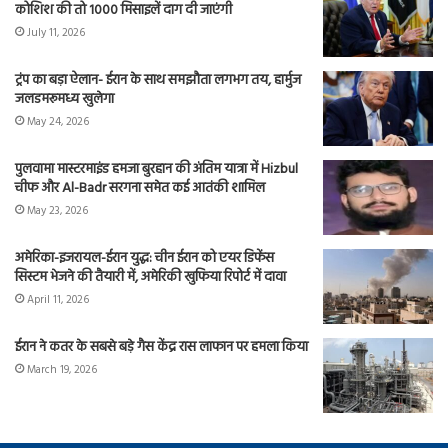
कोशिश की तो 1000 मिसाइलें दाग दी जाएंगी
July 11, 2026
ट्रंप का बड़ा ऐलान- ईरान के साथ समझौता लगभग तय, हार्मुज
जलडमरूमध्य खुलेगा
May 24, 2026
पुलवामा मास्टरमाइंड हमजा बुरहान की अंतिम यात्रा में Hizbul
चीफ और Al-Badr सरगना समेत कई आतंकी शामिल
May 23, 2026
अमेरिका-इजरायल-ईरान युद्ध: चीन ईरान को एयर डिफेंस
सिस्टम भेजने की तैयारी में, अमेरिकी खुफिया रिपोर्ट में दावा
April 11, 2026
ईरान ने कतर के सबसे बड़े गैस केंद्र रास लाफान पर हमला किया
March 19, 2026