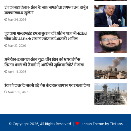
ट्रंप का बड़ा ऐलान- ईरान के साथ समझौता लगभग तय, हार्मुज
जलडमरूमध्य खुलेगा
May 24, 2026
पुलवामा मास्टरमाइंड हमजा बुरहान की अंतिम यात्रा में Hizbul
चीफ और Al-Badr सरगना समेत कई आतंकी शामिल
May 23, 2026
अमेरिका-इजरायल-ईरान युद्ध: चीन ईरान को एयर डिफेंस
सिस्टम भेजने की तैयारी में, अमेरिकी खुफिया रिपोर्ट में दावा
April 11, 2026
ईरान ने कतर के सबसे बड़े गैस केंद्र रास लाफान पर हमला किया
March 19, 2026
© Copyright 2026, All Rights Reserved |
Jannah Theme by TieLabs