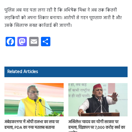
पुलिस अब यह पता लगा रही है कि अभिषेक मिश्रा ने अब तक कितनी
लड़कियों को अपना शिकार बनाया। आरोपी से गहन पूछताछ जारी है और
उसके खिलाफ सख्त कार्रवाई की जाएगी।
Fa
M
E
S
ce
as
m
ha
b
to
ail
re
o
d
Related Articles
ok
o
n
अंबेडकरनगर में ओपी राजभर का सपा पर
अखिलेश यादव का योगी सरकार पर
हमला, PDA का नया मतलब बताया
हमला, विज्ञापन पर 7,000 करोड़ खर्च का