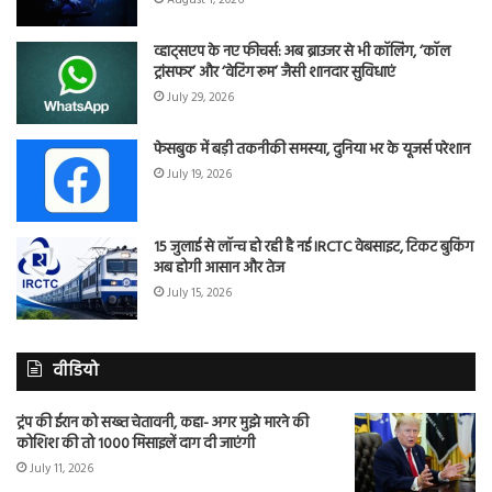
August 1, 2026
व्हाट्सएप के नए फीचर्स: अब ब्राउजर से भी कॉलिंग, ‘कॉल
ट्रांसफर’ और ‘वेटिंग रूम’ जैसी शानदार सुविधाएं
July 29, 2026
फेसबुक में बड़ी तकनीकी समस्या, दुनिया भर के यूजर्स परेशान
July 19, 2026
15 जुलाई से लॉन्च हो रही है नई IRCTC वेबसाइट, टिकट बुकिंग
अब होगी आसान और तेज
July 15, 2026
वीडियो
ट्रंप की ईरान को सख्त चेतावनी, कहा- अगर मुझे मारने की
कोशिश की तो 1000 मिसाइलें दाग दी जाएंगी
July 11, 2026