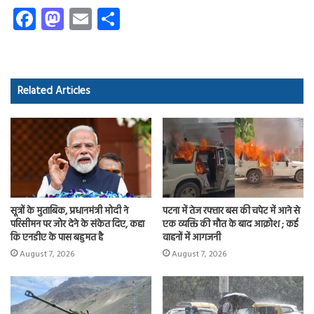
Fa
M
E
S
ce
as
m
ha
b
to
ail
re
o
d
Related Articles
ok
o
n
सूत्रों के मुताबिक, प्रधानमंत्री मोदी ने
पटना में तेज रफ्तार बस की चपेट में आने से
परिसीमन पर जोर देने के संकेत दिए, कहा
एक व्यक्ति की मौत के बाद आक्रोश ; कई
कि एनडीए के पास बहुमत है
वाहनों में आगजनी
August 7, 2026
August 7, 2026