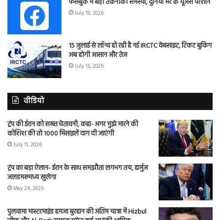
फेसबुक में बड़ी तकनीकी समस्या, दुनिया भर के यूजर्स परेशान
July 19, 2026
15 जुलाई से लॉन्च हो रही है नई IRCTC वेबसाइट, टिकट बुकिंग
अब होगी आसान और तेज
July 15, 2026
वीडियो
ट्रंप की ईरान को सख्त चेतावनी, कहा- अगर मुझे मारने की
कोशिश की तो 1000 मिसाइलें दाग दी जाएंगी
July 11, 2026
ट्रंप का बड़ा ऐलान- ईरान के साथ समझौता लगभग तय, हार्मुज
जलडमरूमध्य खुलेगा
May 24, 2026
पुलवामा मास्टरमाइंड हमजा बुरहान की अंतिम यात्रा में Hizbul